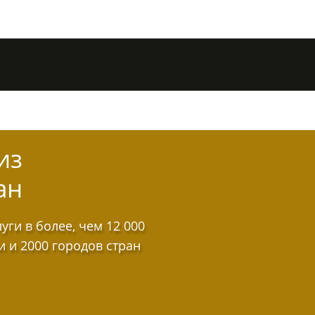
из
ан
ги в более, чем 12 000
и и 2000 городов стран