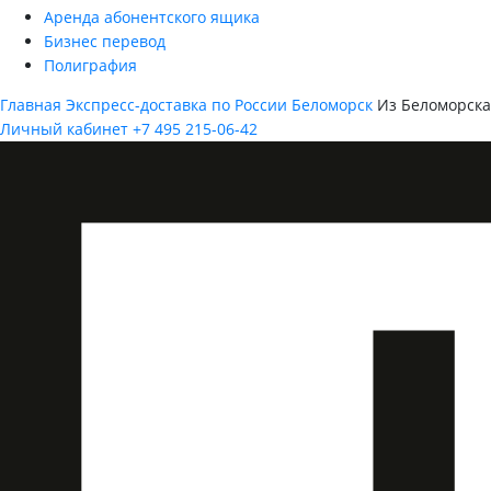
Аренда абонентского ящика
Бизнес перевод
Полиграфия
Главная
Экспресс-доставка по России
Беломорск
Из Беломорска
Личный кабинет
+7 495 215-06-42