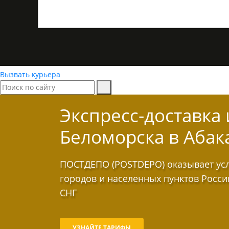
Вызвать курьера
Экспресс-доставка
Беломорска в Абак
ПОСТДЕПО (POSTDEPO) оказывает услу
городов и населенных пунктов Росси
СНГ
УЗНАЙТЕ ТАРИФЫ