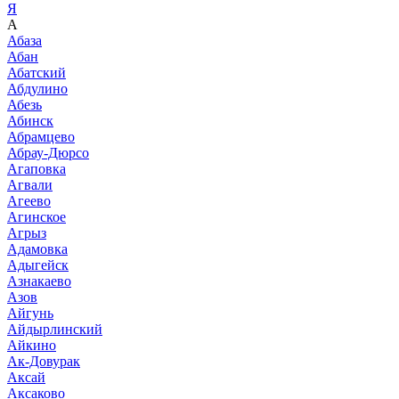
Я
А
Абаза
Абан
Абатский
Абдулино
Абезь
Абинск
Абрамцево
Абрау-Дюрсо
Агаповка
Агвали
Агеево
Агинское
Агрыз
Адамовка
Адыгейск
Азнакаево
Азов
Айгунь
Айдырлинский
Айкино
Ак-Довурак
Аксай
Аксаково