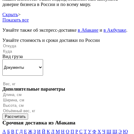
доверие бизнеса в России и по всему миру.
Скрыть
>
Показать все
Узнайте также об экспресс-доставке
в Абакане
и
в Акбулаке
.
Узнайте стоимость и сроки доставки по России
Вид груза
Дополнительные параметры
Срочная доставка из Абакана
А
Б
В
Г
Д
Е
Ж
З
И
Й
К
Л
М
Н
О
П
Р
С
Т
У
Ф
Х
Ч
Ш
Щ
Э
Ю