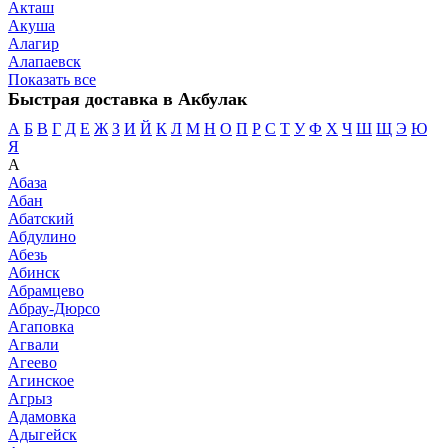
Акташ
Акуша
Алагир
Алапаевск
Показать все
Быстрая доставка в Акбулак
А
Б
В
Г
Д
Е
Ж
З
И
Й
К
Л
М
Н
О
П
Р
С
Т
У
Ф
Х
Ч
Ш
Щ
Э
Ю
Я
А
Абаза
Абан
Абатский
Абдулино
Абезь
Абинск
Абрамцево
Абрау-Дюрсо
Агаповка
Агвали
Агеево
Агинское
Агрыз
Адамовка
Адыгейск