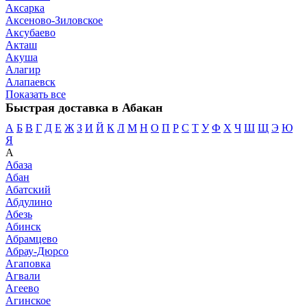
Аксарка
Аксеново-Зиловское
Аксубаево
Акташ
Акуша
Алагир
Алапаевск
Показать все
Быстрая доставка в Абакан
А
Б
В
Г
Д
Е
Ж
З
И
Й
К
Л
М
Н
О
П
Р
С
Т
У
Ф
Х
Ч
Ш
Щ
Э
Ю
Я
А
Абаза
Абан
Абатский
Абдулино
Абезь
Абинск
Абрамцево
Абрау-Дюрсо
Агаповка
Агвали
Агеево
Агинское