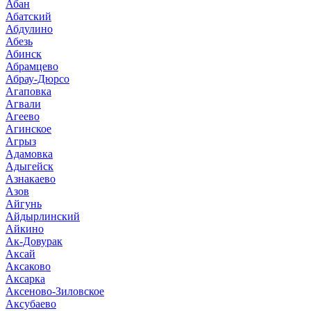
Абан
Абатский
Абдулино
Абезь
Абинск
Абрамцево
Абрау-Дюрсо
Агаповка
Агвали
Агеево
Агинское
Агрыз
Адамовка
Адыгейск
Азнакаево
Азов
Айгунь
Айдырлинский
Айкино
Ак-Довурак
Аксай
Аксаково
Аксарка
Аксеново-Зиловское
Аксубаево