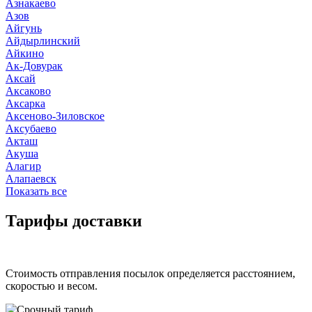
Азнакаево
Азов
Айгунь
Айдырлинский
Айкино
Ак-Довурак
Аксай
Аксаково
Аксарка
Аксеново-Зиловское
Аксубаево
Акташ
Акуша
Алагир
Алапаевск
Показать все
Тарифы доставки
Стоимость отправления посылок определяется расстоянием,
скоростью и весом.