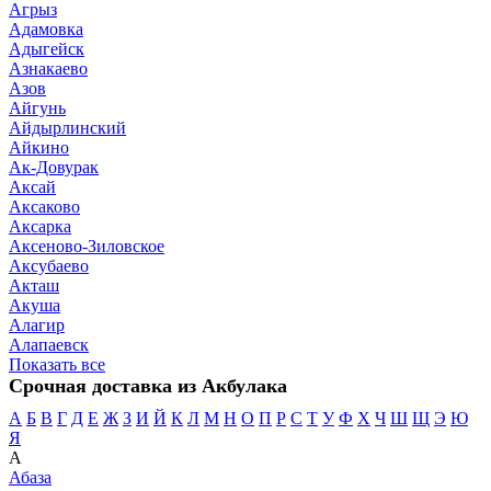
Агрыз
Адамовка
Адыгейск
Азнакаево
Азов
Айгунь
Айдырлинский
Айкино
Ак-Довурак
Аксай
Аксаково
Аксарка
Аксеново-Зиловское
Аксубаево
Акташ
Акуша
Алагир
Алапаевск
Показать все
Срочная доставка из Акбулака
А
Б
В
Г
Д
Е
Ж
З
И
Й
К
Л
М
Н
О
П
Р
С
Т
У
Ф
Х
Ч
Ш
Щ
Э
Ю
Я
А
Абаза