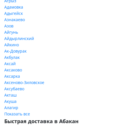
Агрыз
Адамовка
Адыгейск
Азнакаево
Азов
Айгунь
Айдырлинский
Айкино
Ак-Довурак
Акбулак
Аксай
Аксаково
Аксарка
Аксеново-Зиловское
Аксубаево
Акташ
Акуша
Алагир
Показать все
Быстрая доставка в Абакан