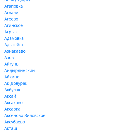
Агаповка
Агвали
Агеево
Агинское
Агрыз
Адамовка
Адыгейск
Азнакаево
Азов
Айгунь
Айдырлинский
Айкино
Ак-Довурак
Акбулак
Аксай
Аксаково
Аксарка
Аксеново-Зиловское
Аксубаево
Акташ