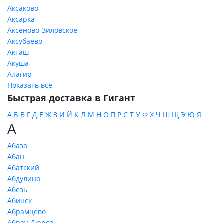
Аксаково
Аксарка
Аксеново-Зиловское
Аксубаево
Акташ
Акуша
Алагир
Показать все
Быстрая доставка в Гигант
А
Б
В
Г
Д
Е
Ж
З
И
Й
К
Л
М
Н
О
П
Р
С
Т
У
Ф
Х
Ч
Ш
Щ
Э
Ю
Я
А
Абаза
Абан
Абатский
Абдулино
Абезь
Абинск
Абрамцево
Абрау-Дюрсо