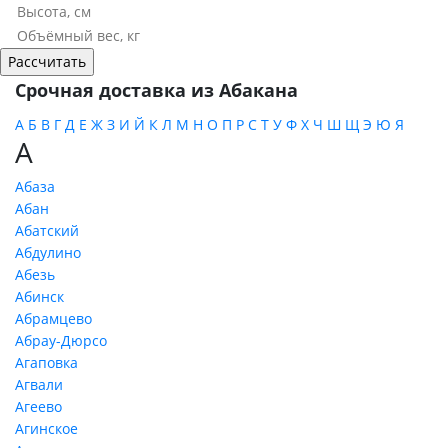
Срочная доставка из Абакана
А
Б
В
Г
Д
Е
Ж
З
И
Й
К
Л
М
Н
О
П
Р
С
Т
У
Ф
Х
Ч
Ш
Щ
Э
Ю
Я
А
Абаза
Абан
Абатский
Абдулино
Абезь
Абинск
Абрамцево
Абрау-Дюрсо
Агаповка
Агвали
Агеево
Агинское