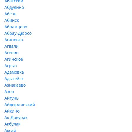
Абатский
Абдулино
Абезь
Абинск
Абрамцево
Абрау-Дюрсо
Агаповка
Агвали
Агеево
Агинское
Агрыз
Адамовка
Адыгейск
Азнакаево
Азов
Айгунь
Айдырлинский
Айкино
Ак-Довурак
Акбулак
Аксай