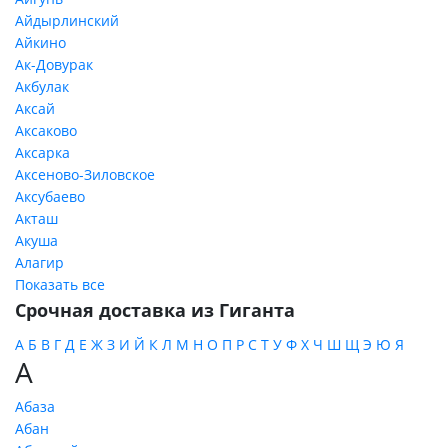
Айдырлинский
Айкино
Ак-Довурак
Акбулак
Аксай
Аксаково
Аксарка
Аксеново-Зиловское
Аксубаево
Акташ
Акуша
Алагир
Показать все
Срочная доставка из Гиганта
А
Б
В
Г
Д
Е
Ж
З
И
Й
К
Л
М
Н
О
П
Р
С
Т
У
Ф
Х
Ч
Ш
Щ
Э
Ю
Я
А
Абаза
Абан