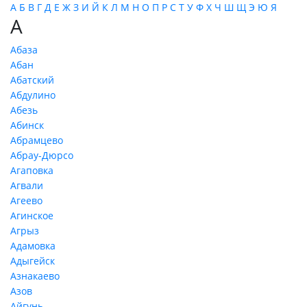
А
Б
В
Г
Д
Е
Ж
З
И
Й
К
Л
М
Н
О
П
Р
С
Т
У
Ф
Х
Ч
Ш
Щ
Э
Ю
Я
А
Абаза
Абан
Абатский
Абдулино
Абезь
Абинск
Абрамцево
Абрау-Дюрсо
Агаповка
Агвали
Агеево
Агинское
Агрыз
Адамовка
Адыгейск
Азнакаево
Азов
Айгунь