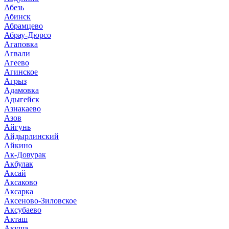
Абезь
Абинск
Абрамцево
Абрау-Дюрсо
Агаповка
Агвали
Агеево
Агинское
Агрыз
Адамовка
Адыгейск
Азнакаево
Азов
Айгунь
Айдырлинский
Айкино
Ак-Довурак
Акбулак
Аксай
Аксаково
Аксарка
Аксеново-Зиловское
Аксубаево
Акташ
Акуша