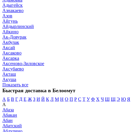
Адыгейск
Азнакаево
Азов
Айгунь
Айдырлинский
Айкино
Ак-Довурак
Акбулак
Аксай
Аксаково
Аксарка
Аксеново-Зиловское
Аксубаево
Акташ
Акуша
Показать все
Быстрая доставка в Белоомут
А
Б
В
Г
Д
Е
Ж
З
И
Й
К
Л
М
Н
О
П
Р
С
Т
У
Ф
Х
Ч
Ш
Щ
Э
Ю
Я
А
Абаза
Абакан
Абан
Абатский
Абдулино