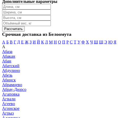
Дополнительные параметры
Срочная доставка из Белоомута
А
Б
В
Г
Д
Е
Ж
З
И
Й
К
Л
М
Н
О
П
Р
С
Т
У
Ф
Х
Ч
Ш
Щ
Э
Ю
Я
А
Абаза
Абакан
Абан
Абатский
Абдулино
Абезь
Абинск
Абрамцево
Абрау-Дюрсо
Агаповка
Агвали
Агеево
Агинское
Агрыз
Адамовка