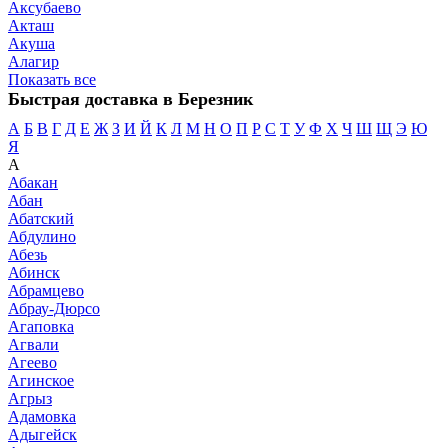
Аксубаево
Акташ
Акуша
Алагир
Показать все
Быстрая доставка в Березник
А
Б
В
Г
Д
Е
Ж
З
И
Й
К
Л
М
Н
О
П
Р
С
Т
У
Ф
Х
Ч
Ш
Щ
Э
Ю
Я
А
Абакан
Абан
Абатский
Абдулино
Абезь
Абинск
Абрамцево
Абрау-Дюрсо
Агаповка
Агвали
Агеево
Агинское
Агрыз
Адамовка
Адыгейск