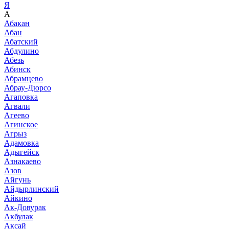
Я
А
Абакан
Абан
Абатский
Абдулино
Абезь
Абинск
Абрамцево
Абрау-Дюрсо
Агаповка
Агвали
Агеево
Агинское
Агрыз
Адамовка
Адыгейск
Азнакаево
Азов
Айгунь
Айдырлинский
Айкино
Ак-Довурак
Акбулак
Аксай