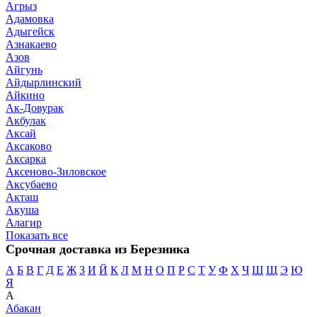
Агрыз
Адамовка
Адыгейск
Азнакаево
Азов
Айгунь
Айдырлинский
Айкино
Ак-Довурак
Акбулак
Аксай
Аксаково
Аксарка
Аксеново-Зиловское
Аксубаево
Акташ
Акуша
Алагир
Показать все
Срочная доставка из Березника
А
Б
В
Г
Д
Е
Ж
З
И
Й
К
Л
М
Н
О
П
Р
С
Т
У
Ф
Х
Ч
Ш
Щ
Э
Ю
Я
А
Абакан