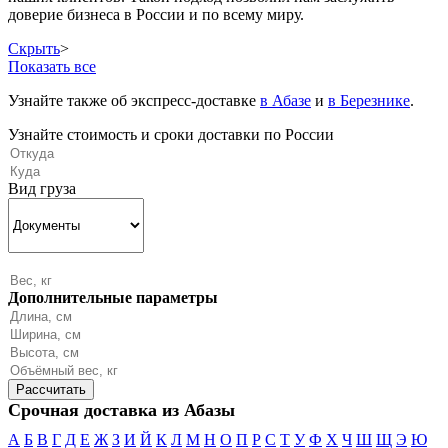
доверие бизнеса в России и по всему миру.
Скрыть
>
Показать все
Узнайте также об экспресс-доставке
в Абазе
и
в Березнике
.
Узнайте стоимость и сроки доставки по России
Вид груза
Дополнительные параметры
Срочная доставка из Абазы
А
Б
В
Г
Д
Е
Ж
З
И
Й
К
Л
М
Н
О
П
Р
С
Т
У
Ф
Х
Ч
Ш
Щ
Э
Ю