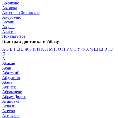
Аксаково
Аксарка
Аксеново-Зиловское
Аксубаево
Акташ
Акуша
Алагир
Показать все
Быстрая доставка в Абазу
А
Б
В
Г
Д
Е
Ж
З
И
Й
К
Л
М
Н
О
П
Р
С
Т
У
Ф
Х
Ч
Ш
Щ
Э
Ю
Я
А
Абакан
Абан
Абатский
Абдулино
Абезь
Абинск
Абрамцево
Абрау-Дюрсо
Агаповка
Агвали
Агеево
Агинское