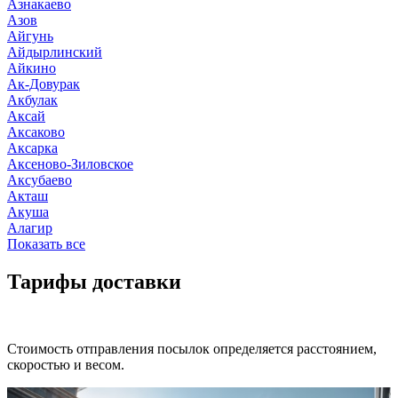
Азнакаево
Азов
Айгунь
Айдырлинский
Айкино
Ак-Довурак
Акбулак
Аксай
Аксаково
Аксарка
Аксеново-Зиловское
Аксубаево
Акташ
Акуша
Алагир
Показать все
Тарифы доставки
Стоимость отправления посылок определяется расстоянием,
скоростью и весом.