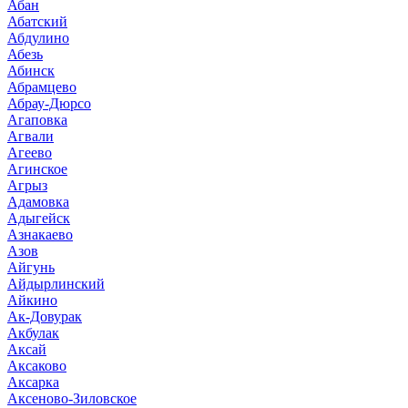
Абан
Абатский
Абдулино
Абезь
Абинск
Абрамцево
Абрау-Дюрсо
Агаповка
Агвали
Агеево
Агинское
Агрыз
Адамовка
Адыгейск
Азнакаево
Азов
Айгунь
Айдырлинский
Айкино
Ак-Довурак
Акбулак
Аксай
Аксаково
Аксарка
Аксеново-Зиловское