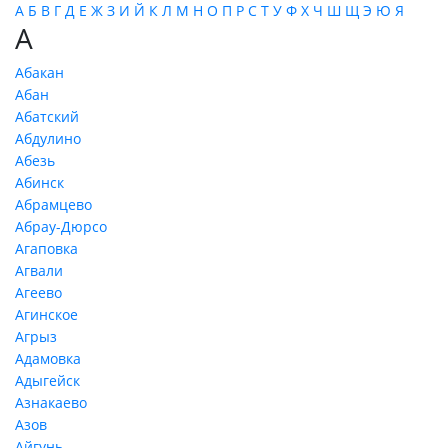
А
Б
В
Г
Д
Е
Ж
З
И
Й
К
Л
М
Н
О
П
Р
С
Т
У
Ф
Х
Ч
Ш
Щ
Э
Ю
Я
А
Абакан
Абан
Абатский
Абдулино
Абезь
Абинск
Абрамцево
Абрау-Дюрсо
Агаповка
Агвали
Агеево
Агинское
Агрыз
Адамовка
Адыгейск
Азнакаево
Азов
Айгунь