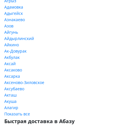
Агрыз
Адамовка
Адыгейск
Азнакаево
Азов
Айгунь
Айдырлинский
Айкино
Ак-Довурак
Акбулак
Аксай
Аксаково
Аксарка
Аксеново-Зиловское
Аксубаево
Акташ
Акуша
Алагир
Показать все
Быстрая доставка в Абазу