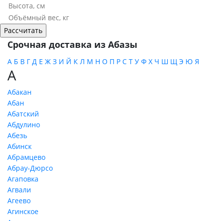
Срочная доставка из Абазы
А
Б
В
Г
Д
Е
Ж
З
И
Й
К
Л
М
Н
О
П
Р
С
Т
У
Ф
Х
Ч
Ш
Щ
Э
Ю
Я
А
Абакан
Абан
Абатский
Абдулино
Абезь
Абинск
Абрамцево
Абрау-Дюрсо
Агаповка
Агвали
Агеево
Агинское