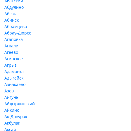
Абатский
Абдулино
Абезь
Абинск
Абрамцево
Абрау-Дюрсо
Агаповка
Агвали
Агеево
Агинское
Агрыз
Адамовка
Адыгейск
Азнакаево
Азов
Айгунь
Айдырлинский
Айкино
Ак-Довурак
Акбулак
Аксай