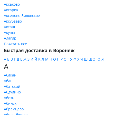
Аксаково
Аксарка
Аксеново-Зиловское
Аксубаево
Акташ
Акуша
Алагир
Показать все
Быстрая доставка в Воронеж
А
Б
В
Г
Д
Е
Ж
З
И
Й
К
Л
М
Н
О
П
Р
С
Т
У
Ф
Х
Ч
Ш
Щ
Э
Ю
Я
А
Абакан
Абан
Абатский
Абдулино
Абезь
Абинск
Абрамцево
Абрау-Дюрсо