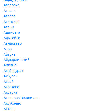
Агаповка
Агвали
Агеево
Агинское
Агрыз
Адамовка
Адыгейск
Азнакаево
Азов
Айгунь
Айдырлинский
Айкино
Ак-Довурак
Акбулак
Аксай
Аксаково
Аксарка
Аксеново-Зиловское
Аксубаево
Акташ