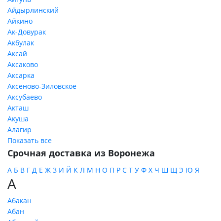
Айдырлинский
Айкино
Ак-Довурак
Акбулак
Аксай
Аксаково
Аксарка
Аксеново-Зиловское
Аксубаево
Акташ
Акуша
Алагир
Показать все
Срочная доставка из Воронежа
А
Б
В
Г
Д
Е
Ж
З
И
Й
К
Л
М
Н
О
П
Р
С
Т
У
Ф
Х
Ч
Ш
Щ
Э
Ю
Я
А
Абакан
Абан