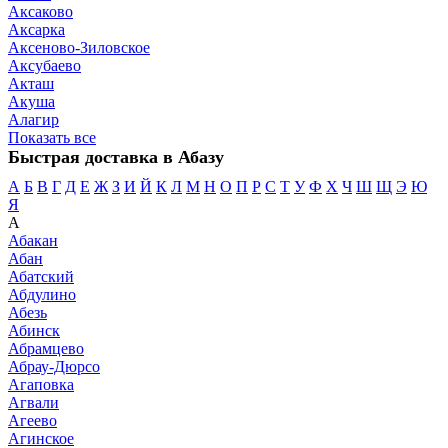
Аксаково
Аксарка
Аксеново-Зиловское
Аксубаево
Акташ
Акуша
Алагир
Показать все
Быстрая доставка в Абазу
А
Б
В
Г
Д
Е
Ж
З
И
Й
К
Л
М
Н
О
П
Р
С
Т
У
Ф
Х
Ч
Ш
Щ
Э
Ю
Я
А
Абакан
Абан
Абатский
Абдулино
Абезь
Абинск
Абрамцево
Абрау-Дюрсо
Агаповка
Агвали
Агеево
Агинское