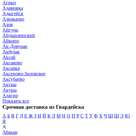
Агрыз
Адамовка
Адыгейск
Азнакаево
Азов
Айгунь
Айдырлинский
Айкино
Ак-Довурак
Акбулак
Аксай
Аксаково
Аксарка
Аксеново-Зиловское
Аксубаево
Акташ
Акуша
Алагир
Показать все
Срочная доставка из Гвардейска
А
Б
В
Г
Д
Е
Ж
З
И
Й
К
Л
М
Н
О
П
Р
С
Т
У
Ф
Х
Ч
Ш
Щ
Э
Ю
Я
А
Абакан