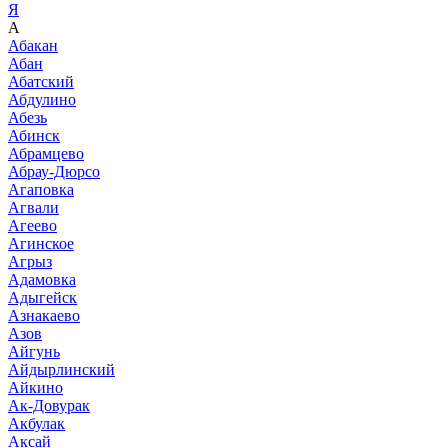
Я
А
Абакан
Абан
Абатский
Абдулино
Абезь
Абинск
Абрамцево
Абрау-Дюрсо
Агаповка
Агвали
Агеево
Агинское
Агрыз
Адамовка
Адыгейск
Азнакаево
Азов
Айгунь
Айдырлинский
Айкино
Ак-Довурак
Акбулак
Аксай