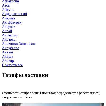
Азнакаево
Азов
Айгунь
Айдырлинский
Айкино
Ак-Довурак
Акбулак
Аксай
Аксаково
Аксарка
Аксеново-Зиловское
Аксубаево
Акташ
Акуша
Алагир
Показать все
Тарифы доставки
Стоимость отправления посылок определяется расстоянием,
скоростью и весом.