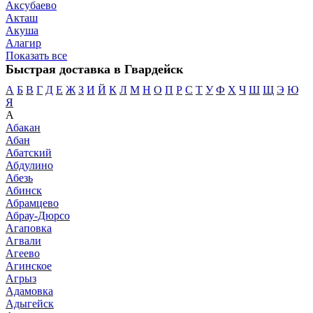
Аксубаево
Акташ
Акуша
Алагир
Показать все
Быстрая доставка в Гвардейск
А
Б
В
Г
Д
Е
Ж
З
И
Й
К
Л
М
Н
О
П
Р
С
Т
У
Ф
Х
Ч
Ш
Щ
Э
Ю
Я
А
Абакан
Абан
Абатский
Абдулино
Абезь
Абинск
Абрамцево
Абрау-Дюрсо
Агаповка
Агвали
Агеево
Агинское
Агрыз
Адамовка
Адыгейск