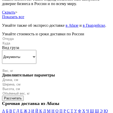
доверие бизнеса в России и по всему миру.
Скрыть
>
Показать все
Узнайте также об экспресс-доставке
в Абазе
и
в Гвардейске
.
Узнайте стоимость и сроки доставки по России
Вид груза
Дополнительные параметры
Срочная доставка из Абазы
А
Б
В
Г
Д
Е
Ж
З
И
Й
К
Л
М
Н
О
П
Р
С
Т
У
Ф
Х
Ч
Ш
Щ
Э
Ю