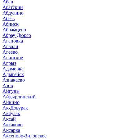
Абан
Абатский
Абдулино
Абезь
Абинск
Абрамцево
Абрау-Дюрсо
Агаповка
Агвали
Агеево
Агинское
Агрыз
Адамовка
Адыгейск
Азнакаево
Азов
Айгунь
Айдырлинский
Айкино
Ак-Довурак
Акбулак
Аксай
Аксаково
Аксарка
Аксеново-Зиловское