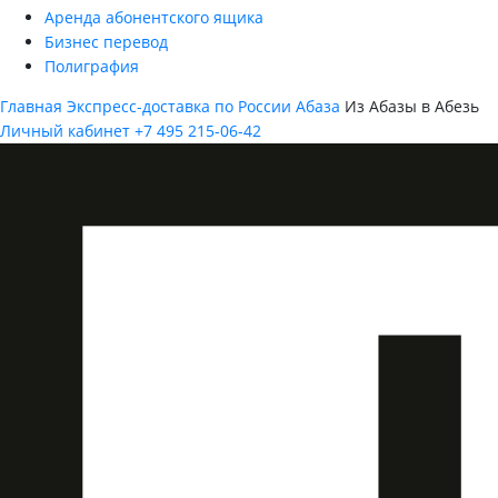
Аренда абонентского ящика
Бизнес перевод
Полиграфия
Главная
Экспресс-доставка по России
Абаза
Из Абазы в Абезь
Личный кабинет
+7 495 215-06-42