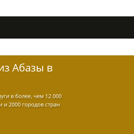
из Абазы в
ги в более, чем 12 000
и и 2000 городов стран