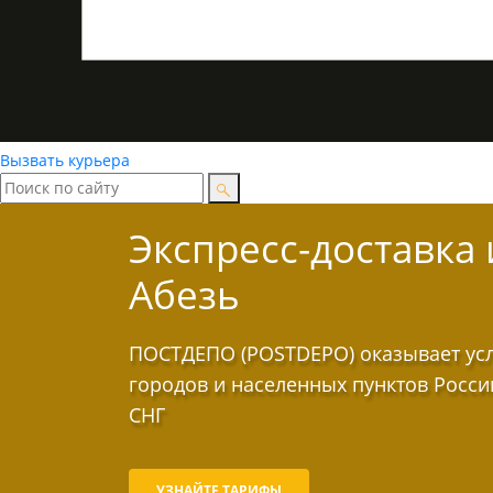
Вызвать курьера
Экспресс-доставка
Абезь
ПОСТДЕПО (POSTDEPO) оказывает услу
городов и населенных пунктов Росси
СНГ
УЗНАЙТЕ ТАРИФЫ