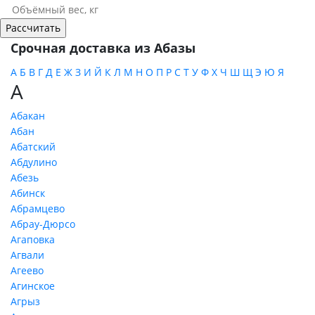
Срочная доставка из Абазы
А
Б
В
Г
Д
Е
Ж
З
И
Й
К
Л
М
Н
О
П
Р
С
Т
У
Ф
Х
Ч
Ш
Щ
Э
Ю
Я
А
Абакан
Абан
Абатский
Абдулино
Абезь
Абинск
Абрамцево
Абрау-Дюрсо
Агаповка
Агвали
Агеево
Агинское
Агрыз