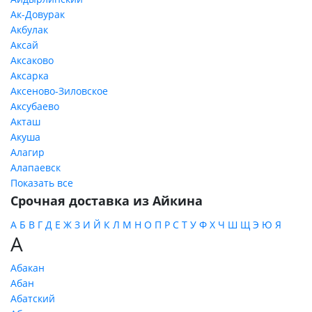
Ак-Довурак
Акбулак
Аксай
Аксаково
Аксарка
Аксеново-Зиловское
Аксубаево
Акташ
Акуша
Алагир
Алапаевск
Показать все
Срочная доставка из Айкина
А
Б
В
Г
Д
Е
Ж
З
И
Й
К
Л
М
Н
О
П
Р
С
Т
У
Ф
Х
Ч
Ш
Щ
Э
Ю
Я
А
Абакан
Абан
Абатский