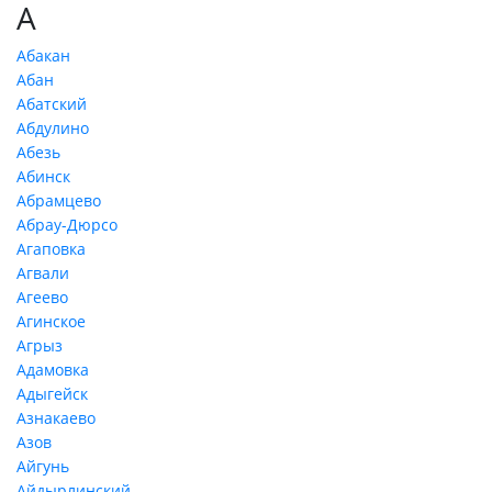
А
Абакан
Абан
Абатский
Абдулино
Абезь
Абинск
Абрамцево
Абрау-Дюрсо
Агаповка
Агвали
Агеево
Агинское
Агрыз
Адамовка
Адыгейск
Азнакаево
Азов
Айгунь
Айдырлинский