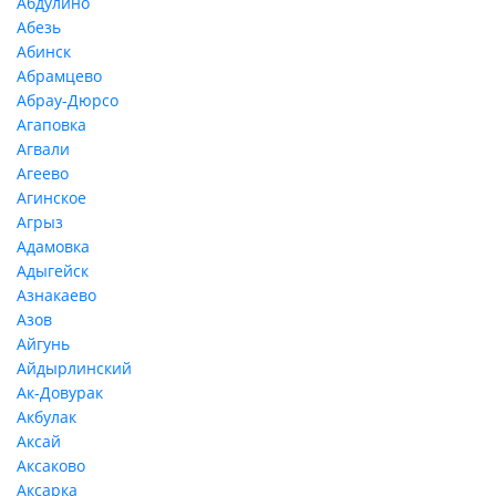
Абдулино
Абезь
Абинск
Абрамцево
Абрау-Дюрсо
Агаповка
Агвали
Агеево
Агинское
Агрыз
Адамовка
Адыгейск
Азнакаево
Азов
Айгунь
Айдырлинский
Ак-Довурак
Акбулак
Аксай
Аксаково
Аксарка