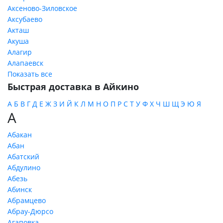
Аксеново-Зиловское
Аксубаево
Акташ
Акуша
Алагир
Алапаевск
Показать все
Быстрая доставка в Айкино
А
Б
В
Г
Д
Е
Ж
З
И
Й
К
Л
М
Н
О
П
Р
С
Т
У
Ф
Х
Ч
Ш
Щ
Э
Ю
Я
А
Абакан
Абан
Абатский
Абдулино
Абезь
Абинск
Абрамцево
Абрау-Дюрсо
Агаповка