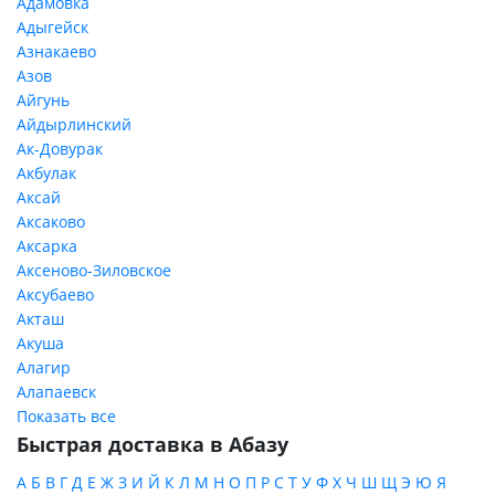
Адамовка
Адыгейск
Азнакаево
Азов
Айгунь
Айдырлинский
Ак-Довурак
Акбулак
Аксай
Аксаково
Аксарка
Аксеново-Зиловское
Аксубаево
Акташ
Акуша
Алагир
Алапаевск
Показать все
Быстрая доставка в Абазу
А
Б
В
Г
Д
Е
Ж
З
И
Й
К
Л
М
Н
О
П
Р
С
Т
У
Ф
Х
Ч
Ш
Щ
Э
Ю
Я