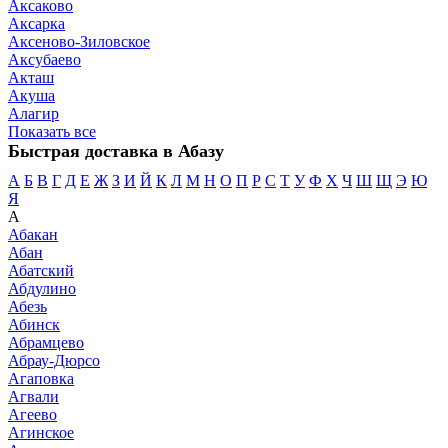
Аксаково
Аксарка
Аксеново-Зиловское
Аксубаево
Акташ
Акуша
Алагир
Показать все
Быстрая доставка в Абазу
А
Б
В
Г
Д
Е
Ж
З
И
Й
К
Л
М
Н
О
П
Р
С
Т
У
Ф
Х
Ч
Ш
Щ
Э
Ю
Я
А
Абакан
Абан
Абатский
Абдулино
Абезь
Абинск
Абрамцево
Абрау-Дюрсо
Агаповка
Агвали
Агеево
Агинское