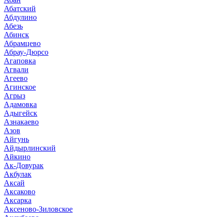
Абатский
Абдулино
Абезь
Абинск
Абрамцево
Абрау-Дюрсо
Агаповка
Агвали
Агеево
Агинское
Агрыз
Адамовка
Адыгейск
Азнакаево
Азов
Айгунь
Айдырлинский
Айкино
Ак-Довурак
Акбулак
Аксай
Аксаково
Аксарка
Аксеново-Зиловское