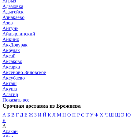
Агрыз
Адамовка
Адыгейск
Азнакаево
Азов
Айгунь
Айдырлинский
Айкино
Ак-Довурак
Акбулак
Аксай
Аксаково
Аксарка
Аксеново-Зиловское
Аксубаево
Акташ
Акуша
Алагир
Показать все
Срочная доставка из Брежнева
А
Б
В
Г
Д
Е
Ж
З
И
Й
К
Л
М
Н
О
П
Р
С
Т
У
Ф
Х
Ч
Ш
Щ
Э
Ю
Я
А
Абакан
Абан