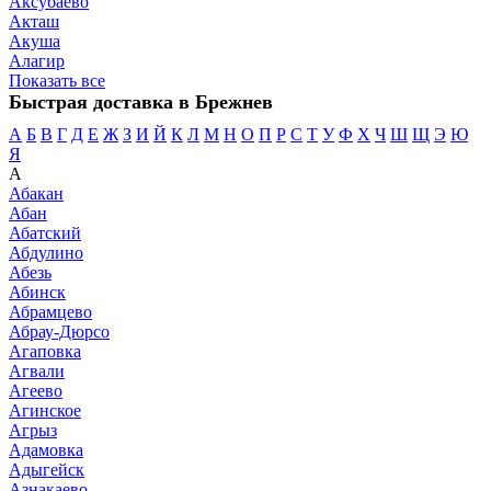
Аксубаево
Акташ
Акуша
Алагир
Показать все
Быстрая доставка в Брежнев
А
Б
В
Г
Д
Е
Ж
З
И
Й
К
Л
М
Н
О
П
Р
С
Т
У
Ф
Х
Ч
Ш
Щ
Э
Ю
Я
А
Абакан
Абан
Абатский
Абдулино
Абезь
Абинск
Абрамцево
Абрау-Дюрсо
Агаповка
Агвали
Агеево
Агинское
Агрыз
Адамовка
Адыгейск
Азнакаево