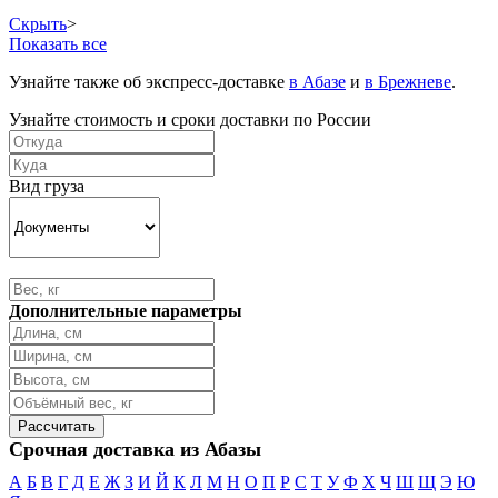
Скрыть
>
Показать все
Узнайте также об экспресс-доставке
в Абазе
и
в Брежневе
.
Узнайте стоимость и сроки доставки по России
Вид груза
Дополнительные параметры
Срочная доставка из Абазы
А
Б
В
Г
Д
Е
Ж
З
И
Й
К
Л
М
Н
О
П
Р
С
Т
У
Ф
Х
Ч
Ш
Щ
Э
Ю