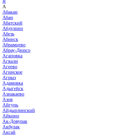
Я
А
Абакан
Абан
Абатский
Абдулино
Абезь
Абинск
Абрамцево
Абрау-Дюрсо
Агаповка
Агвали
Агеево
Агинское
Агрыз
Адамовка
Адыгейск
Азнакаево
Азов
Айгунь
Айдырлинский
Айкино
Ак-Довурак
Акбулак
Аксай