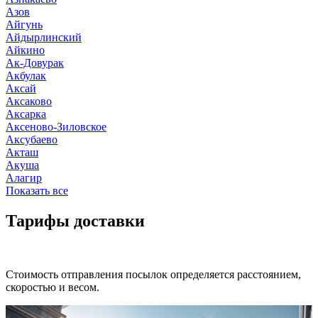
Азов
Айгунь
Айдырлинский
Айкино
Ак-Довурак
Акбулак
Аксай
Аксаково
Аксарка
Аксеново-Зиловское
Аксубаево
Акташ
Акуша
Алагир
Показать все
Тарифы доставки
Стоимость отправления посылок определяется расстоянием,
скоростью и весом.