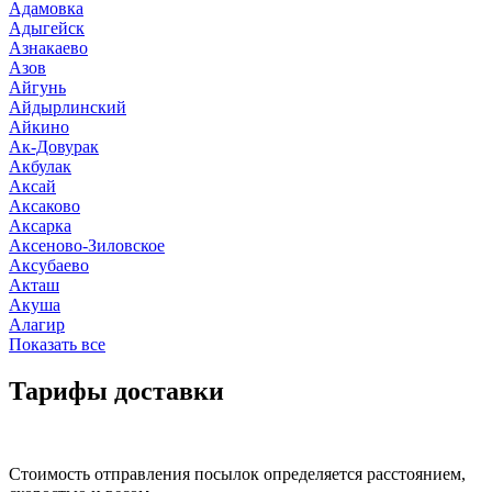
Адамовка
Адыгейск
Азнакаево
Азов
Айгунь
Айдырлинский
Айкино
Ак-Довурак
Акбулак
Аксай
Аксаково
Аксарка
Аксеново-Зиловское
Аксубаево
Акташ
Акуша
Алагир
Показать все
Тарифы доставки
Стоимость отправления посылок определяется расстоянием,