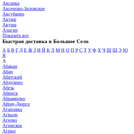
Аксарка
Аксеново-Зиловское
Аксубаево
Акташ
Акуша
Алагир
Показать все
Быстрая доставка в Большое Село
А
Б
В
Г
Д
Е
Ж
З
И
Й
К
Л
М
Н
О
П
Р
С
Т
У
Ф
Х
Ч
Ш
Щ
Э
Ю
Я
А
Абакан
Абан
Абатский
Абдулино
Абезь
Абинск
Абрамцево
Абрау-Дюрсо
Агаповка
Агвали
Агеево
Агинское
Агрыз