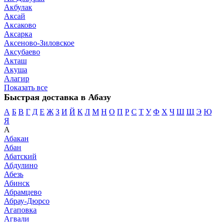
Акбулак
Аксай
Аксаково
Аксарка
Аксеново-Зиловское
Аксубаево
Акташ
Акуша
Алагир
Показать все
Быстрая доставка в Абазу
А
Б
В
Г
Д
Е
Ж
З
И
Й
К
Л
М
Н
О
П
Р
С
Т
У
Ф
Х
Ч
Ш
Щ
Э
Ю
Я
А
Абакан
Абан
Абатский
Абдулино
Абезь
Абинск
Абрамцево
Абрау-Дюрсо
Агаповка
Агвали