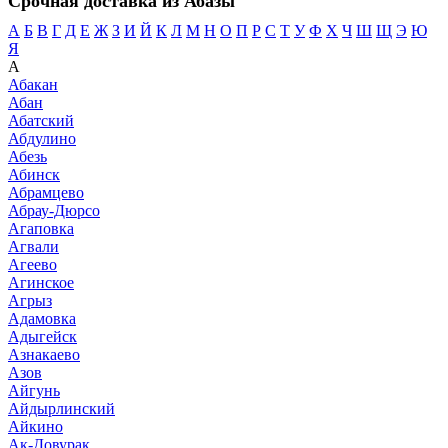
Срочная доставка из Абазы
А
Б
В
Г
Д
Е
Ж
З
И
Й
К
Л
М
Н
О
П
Р
С
Т
У
Ф
Х
Ч
Ш
Щ
Э
Ю
Я
А
Абакан
Абан
Абатский
Абдулино
Абезь
Абинск
Абрамцево
Абрау-Дюрсо
Агаповка
Агвали
Агеево
Агинское
Агрыз
Адамовка
Адыгейск
Азнакаево
Азов
Айгунь
Айдырлинский
Айкино
Ак-Довурак