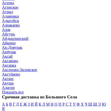
Агеево
Агинское
Агрыз
Адамовка
Адыгейск
Азнакаево
Азов
Айгунь
Айдырлинский
Айкино
Ак-Довурак
Акбулак
Аксай
Аксаково
Аксарка
Аксеново-Зиловское
Аксубаево
Акташ
Акуша
Алагир
Показать все
Срочная доставка из Большого Села
А
Б
В
Г
Д
Е
Ж
З
И
Й
К
Л
М
Н
О
П
Р
С
Т
У
Ф
Х
Ч
Ш
Щ
Э
Ю
Я