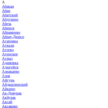
А
Абакан
Абан
Абатский
Абдулино
Абезь
Абинск
Абрамцево
Абрау-Дюрсо
Агаповка
Агвали
Агеево
Агинское
Агрыз
Адамовка
Адыгейск
Азнакаево
Азов
Айгунь
Айдырлинский
Айкино
Ак-Довурак
Акбулак
Аксай
Аксаково