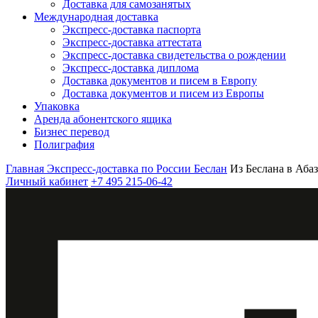
Доставка для самозанятых
Международная доставка
Экспресс-доставка паспорта
Экспресс-доставка аттестата
Экспресс-доставка свидетельства о рождении
Экспресс-доставка диплома
Доставка документов и писем в Европу
Доставка документов и писем из Европы
Упаковка
Аренда абонентского ящика
Бизнес перевод
Полиграфия
Главная
Экспресс-доставка по России
Беслан
Из Беслана в Аба
Личный кабинет
+7 495 215-06-42