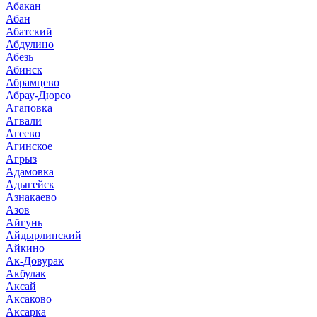
Абакан
Абан
Абатский
Абдулино
Абезь
Абинск
Абрамцево
Абрау-Дюрсо
Агаповка
Агвали
Агеево
Агинское
Агрыз
Адамовка
Адыгейск
Азнакаево
Азов
Айгунь
Айдырлинский
Айкино
Ак-Довурак
Акбулак
Аксай
Аксаково
Аксарка