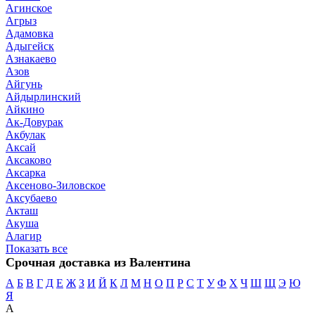
Агинское
Агрыз
Адамовка
Адыгейск
Азнакаево
Азов
Айгунь
Айдырлинский
Айкино
Ак-Довурак
Акбулак
Аксай
Аксаково
Аксарка
Аксеново-Зиловское
Аксубаево
Акташ
Акуша
Алагир
Показать все
Срочная доставка из Валентина
А
Б
В
Г
Д
Е
Ж
З
И
Й
К
Л
М
Н
О
П
Р
С
Т
У
Ф
Х
Ч
Ш
Щ
Э
Ю
Я
А