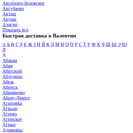
Аксеново-Зиловское
Аксубаево
Акташ
Акуша
Алагир
Показать все
Быстрая доставка в Валентин
А
Б
В
Г
Д
Е
Ж
З
И
Й
К
Л
М
Н
О
П
Р
С
Т
У
Ф
Х
Ч
Ш
Щ
Э
Ю
Я
А
Абакан
Абан
Абатский
Абдулино
Абезь
Абинск
Абрамцево
Абрау-Дюрсо
Агаповка
Агвали
Агеево
Агинское
Агрыз
Адамовка