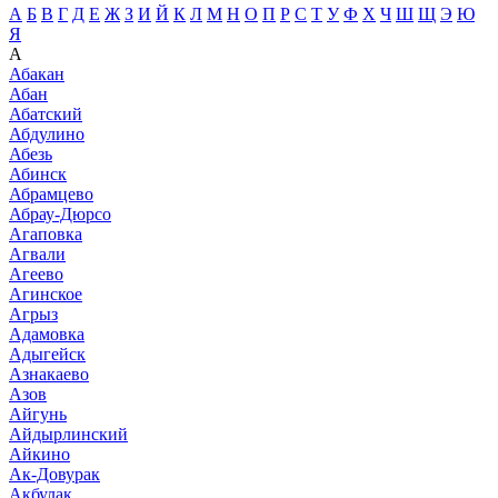
А
Б
В
Г
Д
Е
Ж
З
И
Й
К
Л
М
Н
О
П
Р
С
Т
У
Ф
Х
Ч
Ш
Щ
Э
Ю
Я
А
Абакан
Абан
Абатский
Абдулино
Абезь
Абинск
Абрамцево
Абрау-Дюрсо
Агаповка
Агвали
Агеево
Агинское
Агрыз
Адамовка
Адыгейск
Азнакаево
Азов
Айгунь
Айдырлинский
Айкино
Ак-Довурак
Акбулак