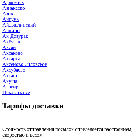
Адыгейск
Азнакаево
Азов
Айгунь
Айдырлинский
Айкино
Ак-Довурак
Акбулак
Аксай
Аксаково
Аксарка
Аксеново-Зиловское
Аксубаево
Акташ
Акуша
Алагир
Показать все
Тарифы доставки
Стоимость отправления посылок определяется расстоянием,
скоростью и весом.