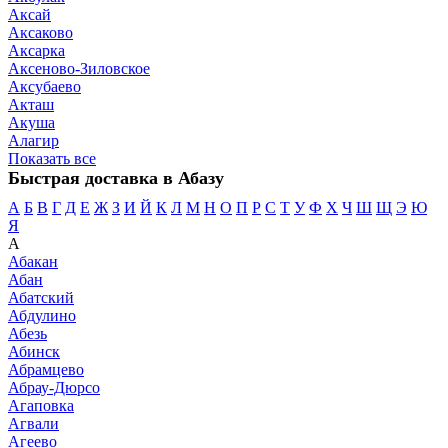
Аксай
Аксаково
Аксарка
Аксеново-Зиловское
Аксубаево
Акташ
Акуша
Алагир
Показать все
Быстрая доставка в Абазу
А
Б
В
Г
Д
Е
Ж
З
И
Й
К
Л
М
Н
О
П
Р
С
Т
У
Ф
Х
Ч
Ш
Щ
Э
Ю
Я
А
Абакан
Абан
Абатский
Абдулино
Абезь
Абинск
Абрамцево
Абрау-Дюрсо
Агаповка
Агвали
Агеево