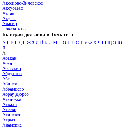
Аксеново-Зиловское
Аксубаево
Акташ
Акуша
Алагир
Показать все
Быстрая доставка в Тольятти
А
Б
В
Г
Д
Е
Ж
З
И
Й
К
Л
М
Н
О
П
Р
С
Т
У
Ф
Х
Ч
Ш
Щ
Э
Ю
Я
А
Абакан
Абан
Абатский
Абдулино
Абезь
Абинск
Абрамцево
Абрау-Дюрсо
Агаповка
Агвали
Агеево
Агинское
Агрыз
Адамовка