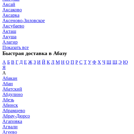
Аксай
Аксаково
Аксарка
Аксеново-Зиловское
Аксубаево
Акташ
Акуша
Алагир
Показать все
Быстрая доставка в Абазу
А
Б
В
Г
Д
Е
Ж
З
И
Й
К
Л
М
Н
О
П
Р
С
Т
У
Ф
Х
Ч
Ш
Щ
Э
Ю
Я
А
Абакан
Абан
Абатский
Абдулино
Абезь
Абинск
Абрамцево
Абрау-Дюрсо
Агаповка
Агвали
Агеево