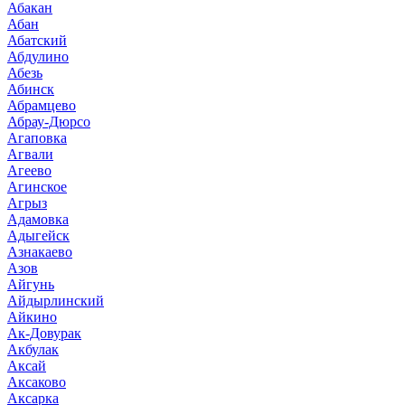
Абакан
Абан
Абатский
Абдулино
Абезь
Абинск
Абрамцево
Абрау-Дюрсо
Агаповка
Агвали
Агеево
Агинское
Агрыз
Адамовка
Адыгейск
Азнакаево
Азов
Айгунь
Айдырлинский
Айкино
Ак-Довурак
Акбулак
Аксай
Аксаково
Аксарка