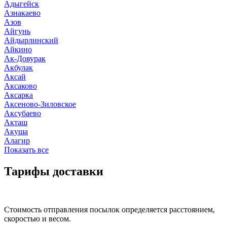
Адыгейск
Азнакаево
Азов
Айгунь
Айдырлинский
Айкино
Ак-Довурак
Акбулак
Аксай
Аксаково
Аксарка
Аксеново-Зиловское
Аксубаево
Акташ
Акуша
Алагир
Показать все
Тарифы доставки
Стоимость отправления посылок определяется расстоянием,
скоростью и весом.