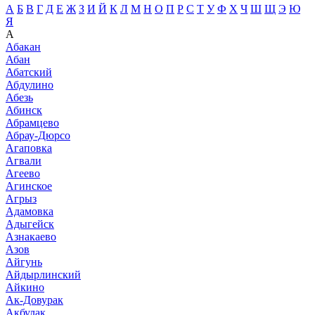
А
Б
В
Г
Д
Е
Ж
З
И
Й
К
Л
М
Н
О
П
Р
С
Т
У
Ф
Х
Ч
Ш
Щ
Э
Ю
Я
А
Абакан
Абан
Абатский
Абдулино
Абезь
Абинск
Абрамцево
Абрау-Дюрсо
Агаповка
Агвали
Агеево
Агинское
Агрыз
Адамовка
Адыгейск
Азнакаево
Азов
Айгунь
Айдырлинский
Айкино
Ак-Довурак
Акбулак