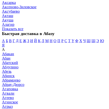
Аксарка
Аксеново-Зиловское
Аксубаево
Акташ
Акуша
Алагир
Показать все
Быстрая доставка в Абазу
А
Б
В
Г
Д
Е
Ж
З
И
Й
К
Л
М
Н
О
П
Р
С
Т
У
Ф
Х
Ч
Ш
Щ
Э
Ю
Я
А
Абакан
Абан
Абатский
Абдулино
Абезь
Абинск
Абрамцево
Абрау-Дюрсо
Агаповка
Агвали
Агеево
Агинское
Агрыз