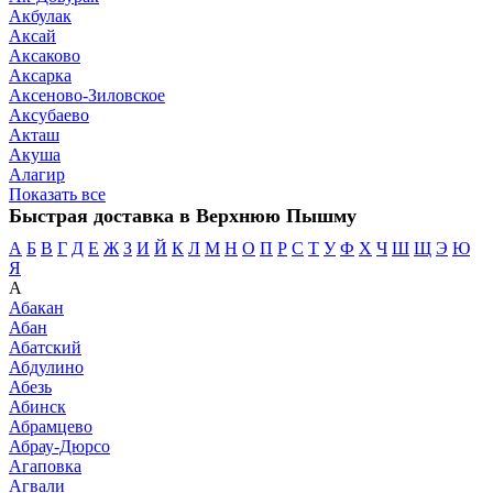
Акбулак
Аксай
Аксаково
Аксарка
Аксеново-Зиловское
Аксубаево
Акташ
Акуша
Алагир
Показать все
Быстрая доставка в Верхнюю Пышму
А
Б
В
Г
Д
Е
Ж
З
И
Й
К
Л
М
Н
О
П
Р
С
Т
У
Ф
Х
Ч
Ш
Щ
Э
Ю
Я
А
Абакан
Абан
Абатский
Абдулино
Абезь
Абинск
Абрамцево
Абрау-Дюрсо
Агаповка
Агвали