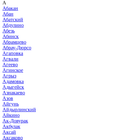
А
Абакан
Абан
Абатский
Абдулино
Абезь
Абинск
Абрамцево
Абрау-Дюрсо
Агаповка
Агвали
Агеево
Агинское
Агрыз
Адамовка
Адыгейск
Азнакаево
Азов
Айгунь
Айдырлинский
Айкино
Ак-Довурак
Акбулак
Аксай
Аксаково