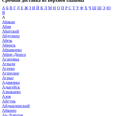
Срочная доставка из Верхней Пышмы
А
Б
В
Г
Д
Е
Ж
З
И
Й
К
Л
М
Н
О
П
Р
С
Т
У
Ф
Х
Ч
Ш
Щ
Э
Ю
Я
А
Абакан
Абан
Абатский
Абдулино
Абезь
Абинск
Абрамцево
Абрау-Дюрсо
Агаповка
Агвали
Агеево
Агинское
Агрыз
Адамовка
Адыгейск
Азнакаево
Азов
Айгунь
Айдырлинский
Айкино
Ак-Довурак