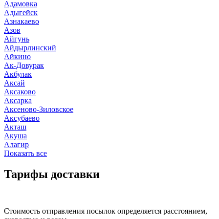
Адамовка
Адыгейск
Азнакаево
Азов
Айгунь
Айдырлинский
Айкино
Ак-Довурак
Акбулак
Аксай
Аксаково
Аксарка
Аксеново-Зиловское
Аксубаево
Акташ
Акуша
Алагир
Показать все
Тарифы доставки
Стоимость отправления посылок определяется расстоянием,