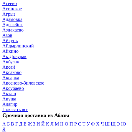
Агеево
Агинское
Агрыз
Адамовка
Адыгейск
Азнакаево
Азов
Айгунь
Айдырлинский
Айкино
Ак-Довурак
Акбулак
Аксай
Аксаково
Аксарка
Аксеново-Зиловское
Аксубаево
Акташ
Акуша
Алагир
Показать все
Срочная доставка из Абазы
А
Б
В
Г
Д
Е
Ж
З
И
Й
К
Л
М
Н
О
П
Р
С
Т
У
Ф
Х
Ч
Ш
Щ
Э
Ю
Я