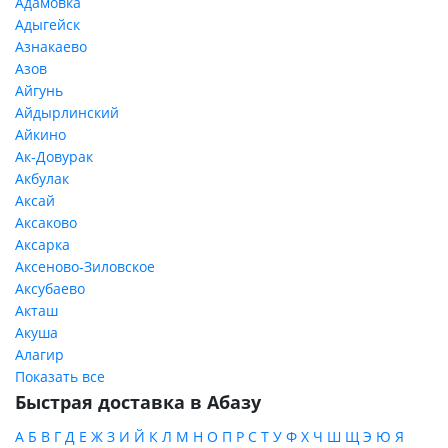
Адамовка
Адыгейск
Азнакаево
Азов
Айгунь
Айдырлинский
Айкино
Ак-Довурак
Акбулак
Аксай
Аксаково
Аксарка
Аксеново-Зиловское
Аксубаево
Акташ
Акуша
Алагир
Показать все
Быстрая доставка в Абазу
А
Б
В
Г
Д
Е
Ж
З
И
Й
К
Л
М
Н
О
П
Р
С
Т
У
Ф
Х
Ч
Ш
Щ
Э
Ю
Я