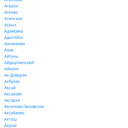
Агвали
Агеево
Агинское
Агрыз
Адамовка
Адыгейск
Азнакаево
Азов
Айгунь
Айдырлинский
Айкино
Ак-Довурак
Акбулак
Аксай
Аксаково
Аксарка
Аксеново-Зиловское
Аксубаево
Акташ
Акуша