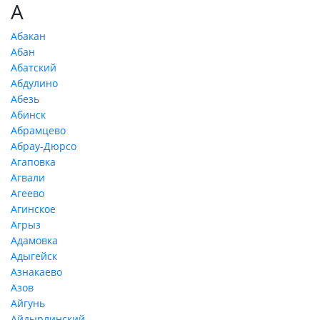
А
Абакан
Абан
Абатский
Абдулино
Абезь
Абинск
Абрамцево
Абрау-Дюрсо
Агаповка
Агвали
Агеево
Агинское
Агрыз
Адамовка
Адыгейск
Азнакаево
Азов
Айгунь
Айдырлинский