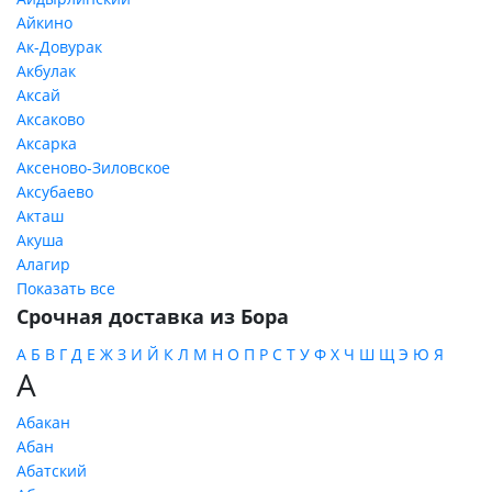
Айкино
Ак-Довурак
Акбулак
Аксай
Аксаково
Аксарка
Аксеново-Зиловское
Аксубаево
Акташ
Акуша
Алагир
Показать все
Срочная доставка из Бора
А
Б
В
Г
Д
Е
Ж
З
И
Й
К
Л
М
Н
О
П
Р
С
Т
У
Ф
Х
Ч
Ш
Щ
Э
Ю
Я
А
Абакан
Абан
Абатский