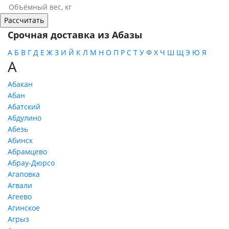
Срочная доставка из Абазы
А
Б
В
Г
Д
Е
Ж
З
И
Й
К
Л
М
Н
О
П
Р
С
Т
У
Ф
Х
Ч
Ш
Щ
Э
Ю
Я
А
Абакан
Абан
Абатский
Абдулино
Абезь
Абинск
Абрамцево
Абрау-Дюрсо
Агаповка
Агвали
Агеево
Агинское
Агрыз