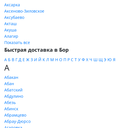
Аксарка
Аксеново-Зиловское
Аксубаево
Акташ
Акуша
Алагир
Показать все
Быстрая доставка в Бор
А
Б
В
Г
Д
Е
Ж
З
И
Й
К
Л
М
Н
О
П
Р
С
Т
У
Ф
Х
Ч
Ш
Щ
Э
Ю
Я
А
Абакан
Абан
Абатский
Абдулино
Абезь
Абинск
Абрамцево
Абрау-Дюрсо
Агаповка