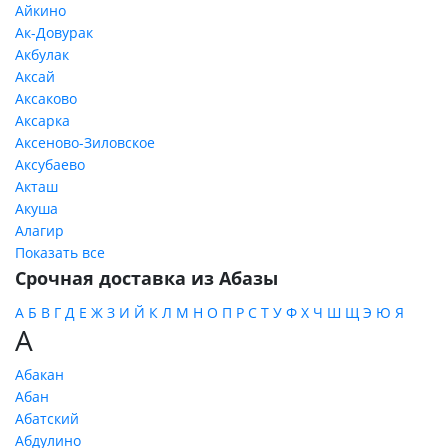
Айкино
Ак-Довурак
Акбулак
Аксай
Аксаково
Аксарка
Аксеново-Зиловское
Аксубаево
Акташ
Акуша
Алагир
Показать все
Срочная доставка из Абазы
А
Б
В
Г
Д
Е
Ж
З
И
Й
К
Л
М
Н
О
П
Р
С
Т
У
Ф
Х
Ч
Ш
Щ
Э
Ю
Я
А
Абакан
Абан
Абатский
Абдулино