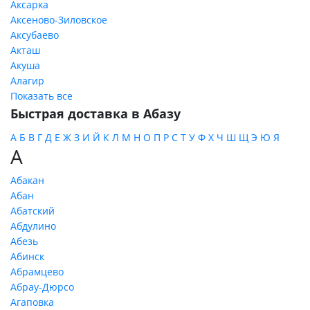
Аксарка
Аксеново-Зиловское
Аксубаево
Акташ
Акуша
Алагир
Показать все
Быстрая доставка в Абазу
А
Б
В
Г
Д
Е
Ж
З
И
Й
К
Л
М
Н
О
П
Р
С
Т
У
Ф
Х
Ч
Ш
Щ
Э
Ю
Я
А
Абакан
Абан
Абатский
Абдулино
Абезь
Абинск
Абрамцево
Абрау-Дюрсо
Агаповка