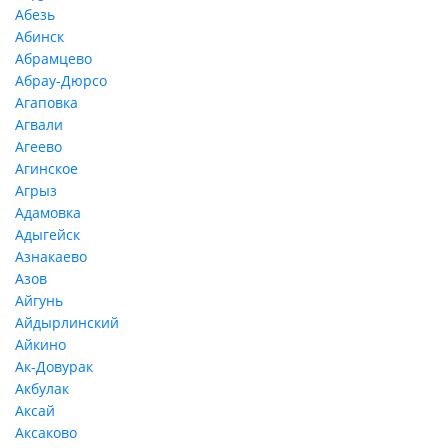
Абезь
Абинск
Абрамцево
Абрау-Дюрсо
Агаповка
Агвали
Агеево
Агинское
Агрыз
Адамовка
Адыгейск
Азнакаево
Азов
Айгунь
Айдырлинский
Айкино
Ак-Довурак
Акбулак
Аксай
Аксаково