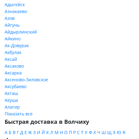
Адыгейск
Азнакаево
Азов
Айгунь
Айдырлинский
Айкино
Ак-Довурак
Акбулак
Аксай
Аксаково
Аксарка
Аксеново-Зиловское
Аксубаево
Акташ
Акуша
Алагир
Показать все
Быстрая доставка в Волчиху
А
Б
В
Г
Д
Е
Ж
З
И
Й
К
Л
М
Н
О
П
Р
С
Т
У
Ф
Х
Ч
Ш
Щ
Э
Ю
Я