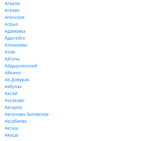
Агвали
Агеево
Агинское
Агрыз
Адамовка
Адыгейск
Азнакаево
Азов
Айгунь
Айдырлинский
Айкино
Ак-Довурак
Акбулак
Аксай
Аксаково
Аксарка
Аксеново-Зиловское
Аксубаево
Акташ
Акуша