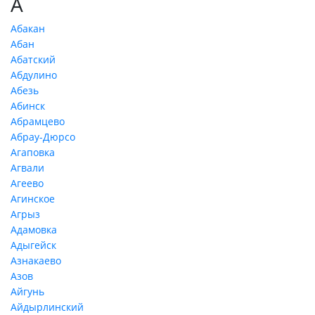
А
Абакан
Абан
Абатский
Абдулино
Абезь
Абинск
Абрамцево
Абрау-Дюрсо
Агаповка
Агвали
Агеево
Агинское
Агрыз
Адамовка
Адыгейск
Азнакаево
Азов
Айгунь
Айдырлинский