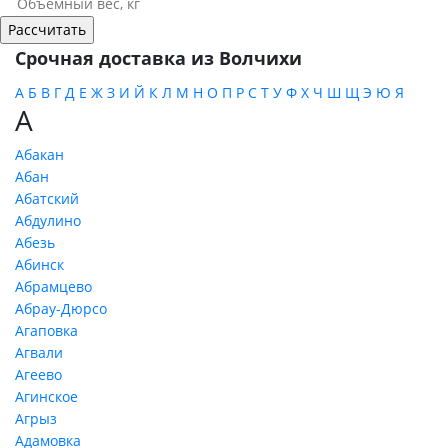
Срочная доставка из Волчихи
А
Б
В
Г
Д
Е
Ж
З
И
Й
К
Л
М
Н
О
П
Р
С
Т
У
Ф
Х
Ч
Ш
Щ
Э
Ю
Я
А
Абакан
Абан
Абатский
Абдулино
Абезь
Абинск
Абрамцево
Абрау-Дюрсо
Агаповка
Агвали
Агеево
Агинское
Агрыз
Адамовка