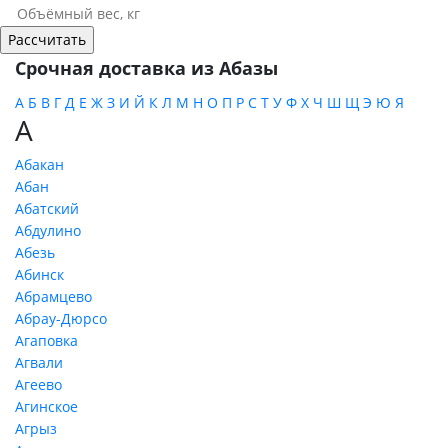
Срочная доставка из Абазы
А
Б
В
Г
Д
Е
Ж
З
И
Й
К
Л
М
Н
О
П
Р
С
Т
У
Ф
Х
Ч
Ш
Щ
Э
Ю
Я
А
Абакан
Абан
Абатский
Абдулино
Абезь
Абинск
Абрамцево
Абрау-Дюрсо
Агаповка
Агвали
Агеево
Агинское
Агрыз