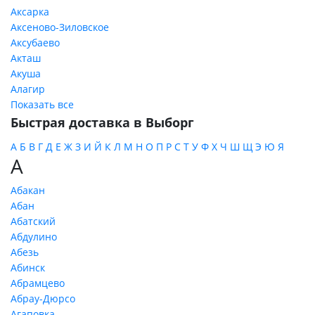
Аксарка
Аксеново-Зиловское
Аксубаево
Акташ
Акуша
Алагир
Показать все
Быстрая доставка в Выборг
А
Б
В
Г
Д
Е
Ж
З
И
Й
К
Л
М
Н
О
П
Р
С
Т
У
Ф
Х
Ч
Ш
Щ
Э
Ю
Я
А
Абакан
Абан
Абатский
Абдулино
Абезь
Абинск
Абрамцево
Абрау-Дюрсо
Агаповка