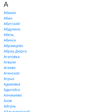
А
Абакан
Абан
Абатский
Абдулино
Абезь
Абинск
Абрамцево
Абрау-Дюрсо
Агаповка
Агвали
Агеево
Агинское
Агрыз
Адамовка
Адыгейск
Азнакаево
Азов
Айгунь
Айдырлинский