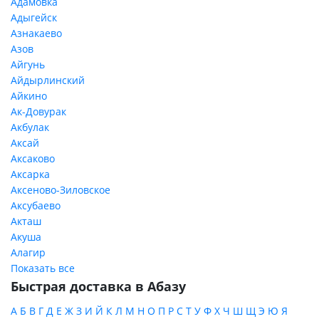
Адамовка
Адыгейск
Азнакаево
Азов
Айгунь
Айдырлинский
Айкино
Ак-Довурак
Акбулак
Аксай
Аксаково
Аксарка
Аксеново-Зиловское
Аксубаево
Акташ
Акуша
Алагир
Показать все
Быстрая доставка в Абазу
А
Б
В
Г
Д
Е
Ж
З
И
Й
К
Л
М
Н
О
П
Р
С
Т
У
Ф
Х
Ч
Ш
Щ
Э
Ю
Я