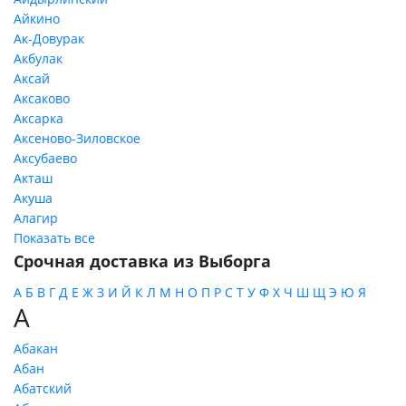
Айкино
Ак-Довурак
Акбулак
Аксай
Аксаково
Аксарка
Аксеново-Зиловское
Аксубаево
Акташ
Акуша
Алагир
Показать все
Срочная доставка из Выборга
А
Б
В
Г
Д
Е
Ж
З
И
Й
К
Л
М
Н
О
П
Р
С
Т
У
Ф
Х
Ч
Ш
Щ
Э
Ю
Я
А
Абакан
Абан
Абатский