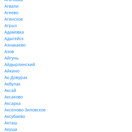
Агвали
Агеево
Агинское
Агрыз
Адамовка
Адыгейск
Азнакаево
Азов
Айгунь
Айдырлинский
Айкино
Ак-Довурак
Акбулак
Аксай
Аксаково
Аксарка
Аксеново-Зиловское
Аксубаево
Акташ
Акуша