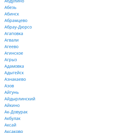
Абдулино
Абезь
Абинск
Абрамцево
Абрау-Дюрсо
Агаповка
Агвали
Агеево
Агинское
Агрыз
Адамовка
Адыгейск
Азнакаево
Азов
Айгунь
Айдырлинский
Айкино
Ак-Довурак
Акбулак
Аксай
Аксаково