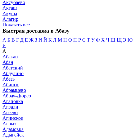
Аксубаево
Акташ
Акуша
Алагир
Показать все
Быстрая доставка в Абазу
А
Б
В
Г
Д
Е
Ж
З
И
Й
К
Л
М
Н
О
П
Р
С
Т
У
Ф
Х
Ч
Ш
Щ
Э
Ю
Я
А
Абакан
Абан
Абатский
Абдулино
Абезь
Абинск
Абрамцево
Абрау-Дюрсо
Агаповка
Агвали
Агеево
Агинское
Агрыз
Адамовка
Адыгейск