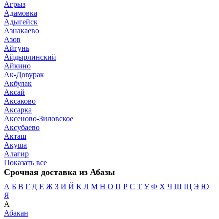
Агрыз
Адамовка
Адыгейск
Азнакаево
Азов
Айгунь
Айдырлинский
Айкино
Ак-Довурак
Акбулак
Аксай
Аксаково
Аксарка
Аксеново-Зиловское
Аксубаево
Акташ
Акуша
Алагир
Показать все
Срочная доставка из Абазы
А
Б
В
Г
Д
Е
Ж
З
И
Й
К
Л
М
Н
О
П
Р
С
Т
У
Ф
Х
Ч
Ш
Щ
Э
Ю
Я
А
Абакан