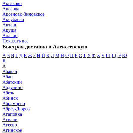
Аксаково
Аксарка
Аксеново-Зиловское
Аксубаево
Акташ
Акуша
Алагир
Показать все
Быстрая доставка в Алексеевскую
А
Б
В
Г
Д
Е
Ж
З
И
Й
К
Л
М
Н
О
П
Р
С
Т
У
Ф
Х
Ч
Ш
Щ
Э
Ю
Я
А
Абакан
Абан
Абатский
Абдулино
Абезь
Абинск
Абрамцево
Абрау-Дюрсо
Агаповка
Агвали
Агеево
Агинское