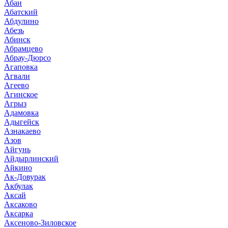
Абан
Абатский
Абдулино
Абезь
Абинск
Абрамцево
Абрау-Дюрсо
Агаповка
Агвали
Агеево
Агинское
Агрыз
Адамовка
Адыгейск
Азнакаево
Азов
Айгунь
Айдырлинский
Айкино
Ак-Довурак
Акбулак
Аксай
Аксаково
Аксарка
Аксеново-Зиловское