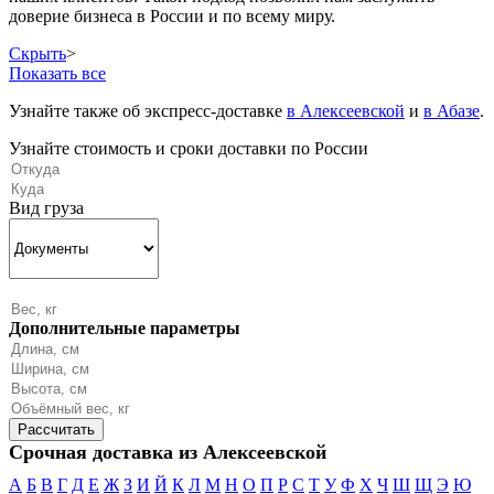
доверие бизнеса в России и по всему миру.
Скрыть
>
Показать все
Узнайте также об экспресс-доставке
в Алексеевской
и
в Абазе
.
Узнайте стоимость и сроки доставки по России
Вид груза
Дополнительные параметры
Срочная доставка из Алексеевской
А
Б
В
Г
Д
Е
Ж
З
И
Й
К
Л
М
Н
О
П
Р
С
Т
У
Ф
Х
Ч
Ш
Щ
Э
Ю