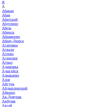
Я
А
Абакан
Абан
Абатский
Абдулино
Абезь
Абинск
Абрамцево
Абрау-Дюрсо
Агаповка
Агвали
Агеево
Агинское
Агрыз
Адамовка
Адыгейск
Азнакаево
Азов
Айгунь
Айдырлинский
Айкино
Ак-Довурак
Акбулак
Аксай