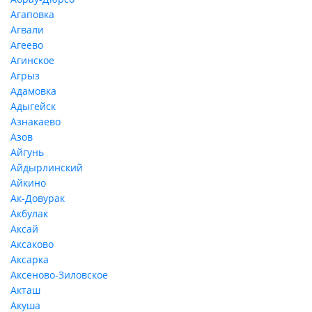
Агаповка
Агвали
Агеево
Агинское
Агрыз
Адамовка
Адыгейск
Азнакаево
Азов
Айгунь
Айдырлинский
Айкино
Ак-Довурак
Акбулак
Аксай
Аксаково
Аксарка
Аксеново-Зиловское
Акташ
Акуша