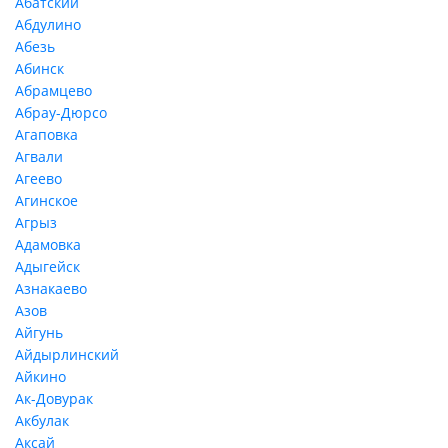
Абатский
Абдулино
Абезь
Абинск
Абрамцево
Абрау-Дюрсо
Агаповка
Агвали
Агеево
Агинское
Агрыз
Адамовка
Адыгейск
Азнакаево
Азов
Айгунь
Айдырлинский
Айкино
Ак-Довурак
Акбулак
Аксай