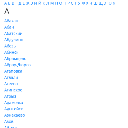
А
Б
В
Г
Д
Е
Ж
З
И
Й
К
Л
М
Н
О
П
Р
С
Т
У
Ф
Х
Ч
Ш
Щ
Э
Ю
Я
А
Абакан
Абан
Абатский
Абдулино
Абезь
Абинск
Абрамцево
Абрау-Дюрсо
Агаповка
Агвали
Агеево
Агинское
Агрыз
Адамовка
Адыгейск
Азнакаево
Азов
Айгунь