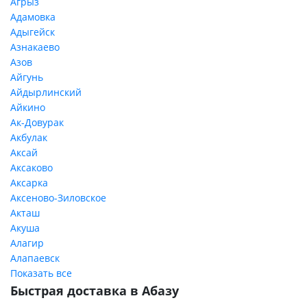
Агрыз
Адамовка
Адыгейск
Азнакаево
Азов
Айгунь
Айдырлинский
Айкино
Ак-Довурак
Акбулак
Аксай
Аксаково
Аксарка
Аксеново-Зиловское
Акташ
Акуша
Алагир
Алапаевск
Показать все
Быстрая доставка в Абазу