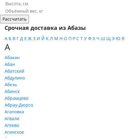
Срочная доставка из Абазы
А
Б
В
Г
Д
Е
Ж
З
И
Й
К
Л
М
Н
О
П
Р
С
Т
У
Ф
Х
Ч
Ш
Щ
Э
Ю
Я
А
Абакан
Абан
Абатский
Абдулино
Абезь
Абинск
Абрамцево
Абрау-Дюрсо
Агаповка
Агвали
Агеево
Агинское