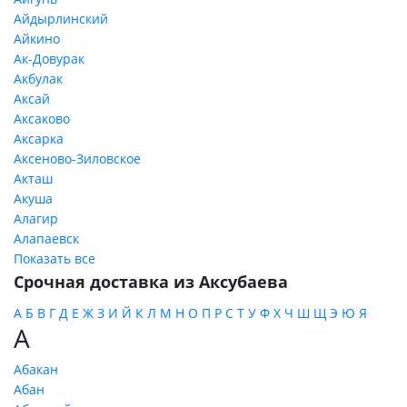
Айдырлинский
Айкино
Ак-Довурак
Акбулак
Аксай
Аксаково
Аксарка
Аксеново-Зиловское
Акташ
Акуша
Алагир
Алапаевск
Показать все
Срочная доставка из Аксубаева
А
Б
В
Г
Д
Е
Ж
З
И
Й
К
Л
М
Н
О
П
Р
С
Т
У
Ф
Х
Ч
Ш
Щ
Э
Ю
Я
А
Абакан
Абан