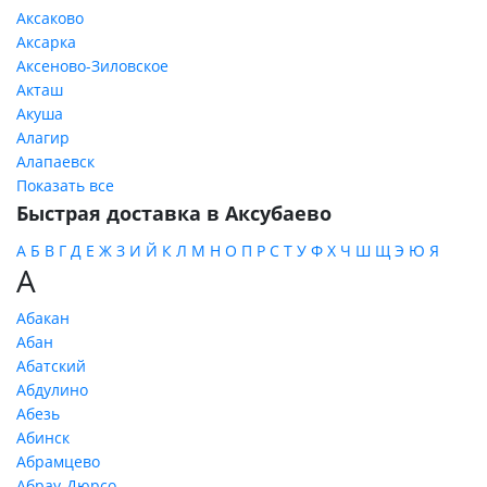
Аксаково
Аксарка
Аксеново-Зиловское
Акташ
Акуша
Алагир
Алапаевск
Показать все
Быстрая доставка в Аксубаево
А
Б
В
Г
Д
Е
Ж
З
И
Й
К
Л
М
Н
О
П
Р
С
Т
У
Ф
Х
Ч
Ш
Щ
Э
Ю
Я
А
Абакан
Абан
Абатский
Абдулино
Абезь
Абинск
Абрамцево
Абрау-Дюрсо