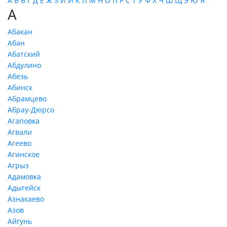
А
Б
В
Г
Д
Е
Ж
З
И
Й
К
Л
М
Н
О
П
Р
С
Т
У
Ф
Х
Ч
Ш
Щ
Э
Ю
Я
А
Абакан
Абан
Абатский
Абдулино
Абезь
Абинск
Абрамцево
Абрау-Дюрсо
Агаповка
Агвали
Агеево
Агинское
Агрыз
Адамовка
Адыгейск
Азнакаево
Азов
Айгунь