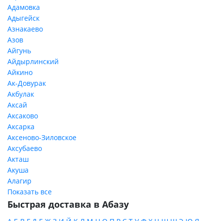
Адамовка
Адыгейск
Азнакаево
Азов
Айгунь
Айдырлинский
Айкино
Ак-Довурак
Акбулак
Аксай
Аксаково
Аксарка
Аксеново-Зиловское
Аксубаево
Акташ
Акуша
Алагир
Показать все
Быстрая доставка в Абазу