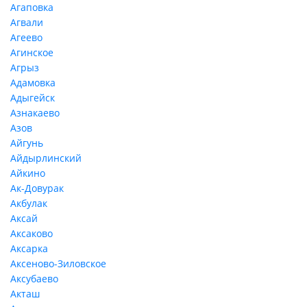
Агаповка
Агвали
Агеево
Агинское
Агрыз
Адамовка
Адыгейск
Азнакаево
Азов
Айгунь
Айдырлинский
Айкино
Ак-Довурак
Акбулак
Аксай
Аксаково
Аксарка
Аксеново-Зиловское
Аксубаево
Акташ