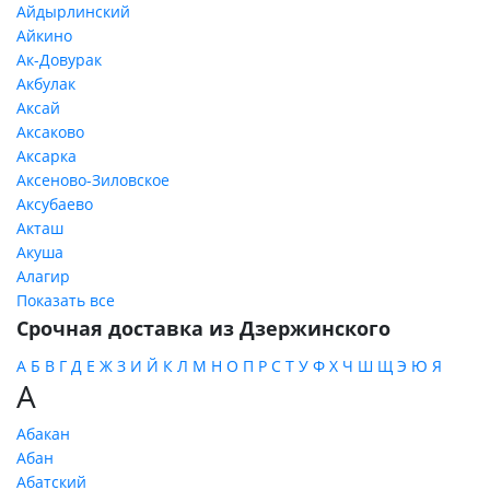
Айдырлинский
Айкино
Ак-Довурак
Акбулак
Аксай
Аксаково
Аксарка
Аксеново-Зиловское
Аксубаево
Акташ
Акуша
Алагир
Показать все
Срочная доставка из Дзержинского
А
Б
В
Г
Д
Е
Ж
З
И
Й
К
Л
М
Н
О
П
Р
С
Т
У
Ф
Х
Ч
Ш
Щ
Э
Ю
Я
А
Абакан
Абан
Абатский