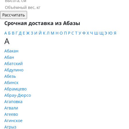
Срочная доставка из Абазы
А
Б
В
Г
Д
Е
Ж
З
И
Й
К
Л
М
Н
О
П
Р
С
Т
У
Ф
Х
Ч
Ш
Щ
Э
Ю
Я
А
Абакан
Абан
Абатский
Абдулино
Абезь
Абинск
Абрамцево
Абрау-Дюрсо
Агаповка
Агвали
Агеево
Агинское
Агрыз