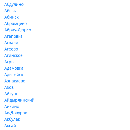
Абдулино
Абезь
Абинск
Абрамцево
Абрау-Дюрсо
Агаповка
Агвали
Агеево
Агинское
Агрыз
Адамовка
Адыгейск
Азнакаево
Азов
Айгунь
Айдырлинский
Айкино
Ак-Довурак
Акбулак
Аксай