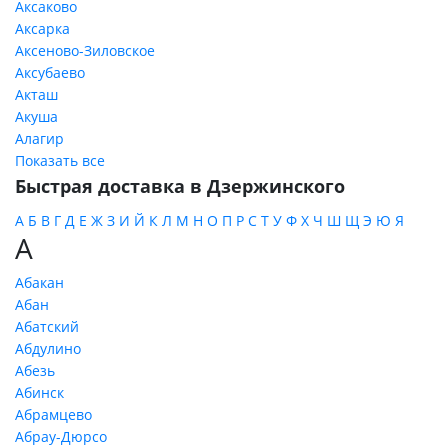
Аксаково
Аксарка
Аксеново-Зиловское
Аксубаево
Акташ
Акуша
Алагир
Показать все
Быстрая доставка в Дзержинского
А
Б
В
Г
Д
Е
Ж
З
И
Й
К
Л
М
Н
О
П
Р
С
Т
У
Ф
Х
Ч
Ш
Щ
Э
Ю
Я
А
Абакан
Абан
Абатский
Абдулино
Абезь
Абинск
Абрамцево
Абрау-Дюрсо