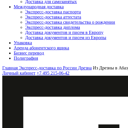
Доставка для самозанятых
Международная доставка
Экспресс-доставка паспорта
Экспресс-доставка аттестата
Экспресс-доставка свидетельства о рождении
Экспресс-доставка диплома
Доставка документов и писем в Европу
Доставка документов и писем из Европы
Упаковка
Аренда абонентского ящика
Бизнес перевод
Полиграфия
Главная
Экспресс-доставка по России
Дрезна
Из Дрезны в Абаз
Личный кабинет
+7 495 215-06-42