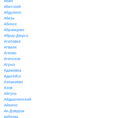
Абан
Абатский
Абдулино
Абезь
Абинск
Абрамцево
Абрау-Дюрсо
Агаповка
Агвали
Агеево
Агинское
Агрыз
Адамовка
Адыгейск
Азнакаево
Азов
Айгунь
Айдырлинский
Айкино
Ак-Довурак
Акбулак