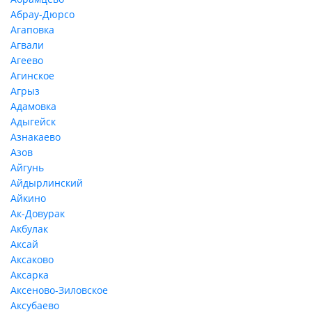
Абрау-Дюрсо
Агаповка
Агвали
Агеево
Агинское
Агрыз
Адамовка
Адыгейск
Азнакаево
Азов
Айгунь
Айдырлинский
Айкино
Ак-Довурак
Акбулак
Аксай
Аксаково
Аксарка
Аксеново-Зиловское
Аксубаево