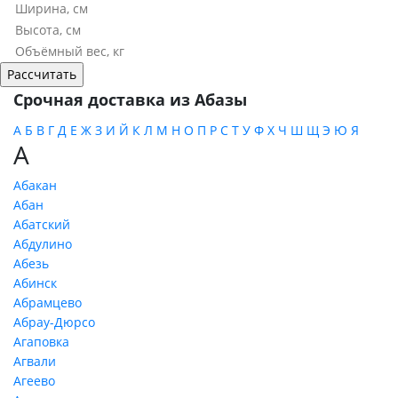
Срочная доставка из Абазы
А
Б
В
Г
Д
Е
Ж
З
И
Й
К
Л
М
Н
О
П
Р
С
Т
У
Ф
Х
Ч
Ш
Щ
Э
Ю
Я
А
Абакан
Абан
Абатский
Абдулино
Абезь
Абинск
Абрамцево
Абрау-Дюрсо
Агаповка
Агвали
Агеево