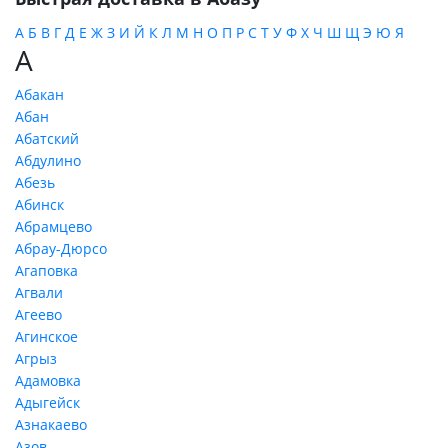
А
Б
В
Г
Д
Е
Ж
З
И
Й
К
Л
М
Н
О
П
Р
С
Т
У
Ф
Х
Ч
Ш
Щ
Э
Ю
Я
А
Абакан
Абан
Абатский
Абдулино
Абезь
Абинск
Абрамцево
Абрау-Дюрсо
Агаповка
Агвали
Агеево
Агинское
Агрыз
Адамовка
Адыгейск
Азнакаево
Азов