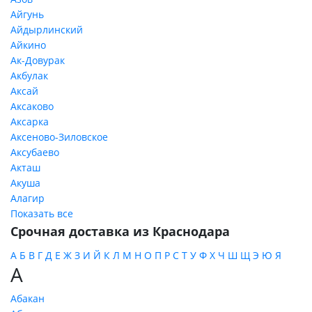
Айгунь
Айдырлинский
Айкино
Ак-Довурак
Акбулак
Аксай
Аксаково
Аксарка
Аксеново-Зиловское
Аксубаево
Акташ
Акуша
Алагир
Показать все
Срочная доставка из Краснодара
А
Б
В
Г
Д
Е
Ж
З
И
Й
К
Л
М
Н
О
П
Р
С
Т
У
Ф
Х
Ч
Ш
Щ
Э
Ю
Я
А
Абакан