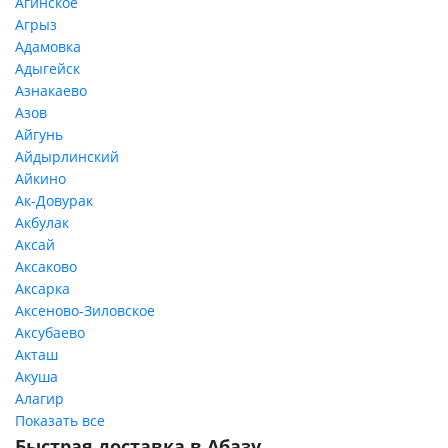
Агинское
Агрыз
Адамовка
Адыгейск
Азнакаево
Азов
Айгунь
Айдырлинский
Айкино
Ак-Довурак
Акбулак
Аксай
Аксаково
Аксарка
Аксеново-Зиловское
Аксубаево
Акташ
Акуша
Алагир
Показать все
Быстрая доставка в Абазу