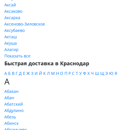
Аксай
Аксаково
Аксарка
Аксеново-Зиловское
Аксубаево
Акташ
Акуша
Алагир
Показать все
Быстрая доставка в Краснодар
А
Б
В
Г
Д
Е
Ж
З
И
Й
К
Л
М
Н
О
П
Р
С
Т
У
Ф
Х
Ч
Ш
Щ
Э
Ю
Я
А
Абакан
Абан
Абатский
Абдулино
Абезь
Абинск
Абрамцево