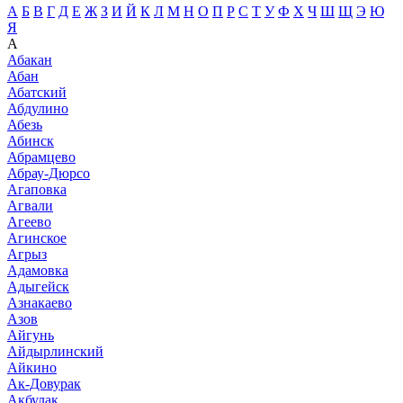
А
Б
В
Г
Д
Е
Ж
З
И
Й
К
Л
М
Н
О
П
Р
С
Т
У
Ф
Х
Ч
Ш
Щ
Э
Ю
Я
А
Абакан
Абан
Абатский
Абдулино
Абезь
Абинск
Абрамцево
Абрау-Дюрсо
Агаповка
Агвали
Агеево
Агинское
Агрыз
Адамовка
Адыгейск
Азнакаево
Азов
Айгунь
Айдырлинский
Айкино
Ак-Довурак
Акбулак