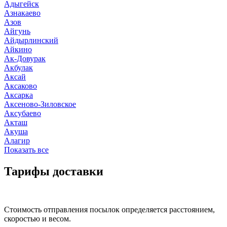
Адыгейск
Азнакаево
Азов
Айгунь
Айдырлинский
Айкино
Ак-Довурак
Акбулак
Аксай
Аксаково
Аксарка
Аксеново-Зиловское
Аксубаево
Акташ
Акуша
Алагир
Показать все
Тарифы доставки
Стоимость отправления посылок определяется расстоянием,
скоростью и весом.