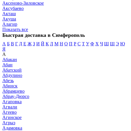
Аксеново-Зиловское
Аксубаево
Акташ
Акуша
Алагир
Показать все
Быстрая доставка в Симферополь
А
Б
В
Г
Д
Е
Ж
З
И
Й
К
Л
М
Н
О
П
Р
С
Т
У
Ф
Х
Ч
Ш
Щ
Э
Ю
Я
А
Абакан
Абан
Абатский
Абдулино
Абезь
Абинск
Абрамцево
Абрау-Дюрсо
Агаповка
Агвали
Агеево
Агинское
Агрыз
Адамовка