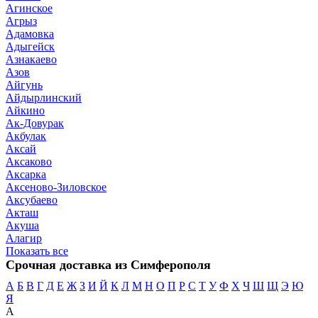
Агинское
Агрыз
Адамовка
Адыгейск
Азнакаево
Азов
Айгунь
Айдырлинский
Айкино
Ак-Довурак
Акбулак
Аксай
Аксаково
Аксарка
Аксеново-Зиловское
Аксубаево
Акташ
Акуша
Алагир
Показать все
Срочная доставка из Симферополя
А
Б
В
Г
Д
Е
Ж
З
И
Й
К
Л
М
Н
О
П
Р
С
Т
У
Ф
Х
Ч
Ш
Щ
Э
Ю
Я
А