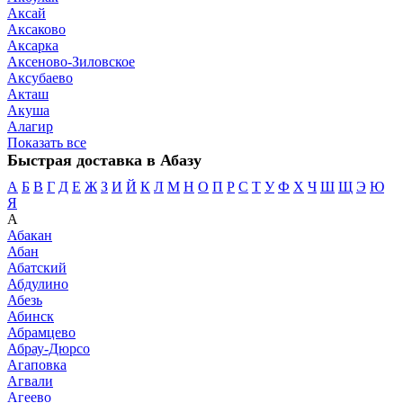
Аксай
Аксаково
Аксарка
Аксеново-Зиловское
Аксубаево
Акташ
Акуша
Алагир
Показать все
Быстрая доставка в Абазу
А
Б
В
Г
Д
Е
Ж
З
И
Й
К
Л
М
Н
О
П
Р
С
Т
У
Ф
Х
Ч
Ш
Щ
Э
Ю
Я
А
Абакан
Абан
Абатский
Абдулино
Абезь
Абинск
Абрамцево
Абрау-Дюрсо
Агаповка
Агвали
Агеево