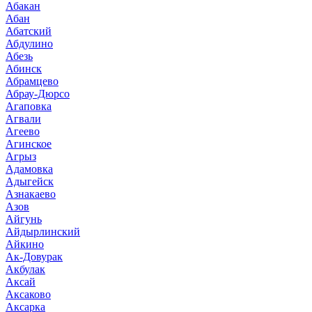
Абакан
Абан
Абатский
Абдулино
Абезь
Абинск
Абрамцево
Абрау-Дюрсо
Агаповка
Агвали
Агеево
Агинское
Агрыз
Адамовка
Адыгейск
Азнакаево
Азов
Айгунь
Айдырлинский
Айкино
Ак-Довурак
Акбулак
Аксай
Аксаково
Аксарка