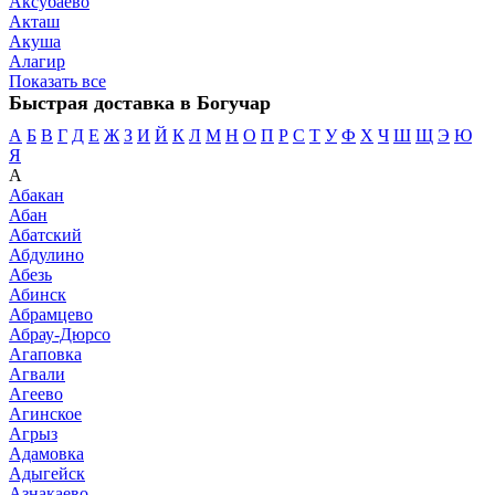
Аксубаево
Акташ
Акуша
Алагир
Показать все
Быстрая доставка в Богучар
А
Б
В
Г
Д
Е
Ж
З
И
Й
К
Л
М
Н
О
П
Р
С
Т
У
Ф
Х
Ч
Ш
Щ
Э
Ю
Я
А
Абакан
Абан
Абатский
Абдулино
Абезь
Абинск
Абрамцево
Абрау-Дюрсо
Агаповка
Агвали
Агеево
Агинское
Агрыз
Адамовка
Адыгейск
Азнакаево