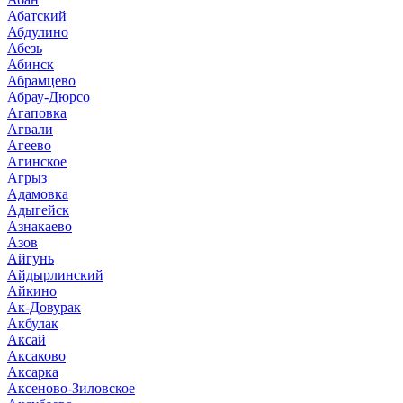
Абатский
Абдулино
Абезь
Абинск
Абрамцево
Абрау-Дюрсо
Агаповка
Агвали
Агеево
Агинское
Агрыз
Адамовка
Адыгейск
Азнакаево
Азов
Айгунь
Айдырлинский
Айкино
Ак-Довурак
Акбулак
Аксай
Аксаково
Аксарка
Аксеново-Зиловское