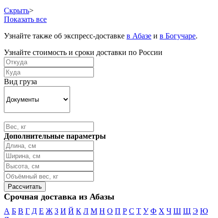
Скрыть
>
Показать все
Узнайте также об экспресс-доставке
в Абазе
и
в Богучаре
.
Узнайте стоимость и сроки доставки по России
Вид груза
Дополнительные параметры
Срочная доставка из Абазы
А
Б
В
Г
Д
Е
Ж
З
И
Й
К
Л
М
Н
О
П
Р
С
Т
У
Ф
Х
Ч
Ш
Щ
Э
Ю