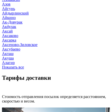
Азов
Айгунь
Айдырлинский
Айкино
Ак-Довурак
Акбулак
Аксай
Аксаково
Аксарка
Аксеново-Зиловское
Аксубаево
Акташ
Акуша
Алагир
Показать все
Тарифы доставки
Стоимость отправления посылок определяется расстоянием,
скоростью и весом.