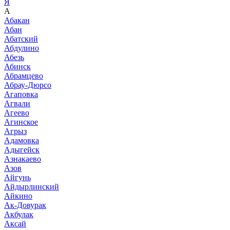
Я
А
Абакан
Абан
Абатский
Абдулино
Абезь
Абинск
Абрамцево
Абрау-Дюрсо
Агаповка
Агвали
Агеево
Агинское
Агрыз
Адамовка
Адыгейск
Азнакаево
Азов
Айгунь
Айдырлинский
Айкино
Ак-Довурак
Акбулак
Аксай