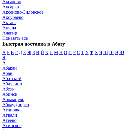
Аксаково
Аксарка
Аксеново-Зиловское
Аксубаево
Акташ
Акуша
Алагир
Показать все
Быстрая доставка в Абазу
А
Б
В
Г
Д
Е
Ж
З
И
Й
К
Л
М
Н
О
П
Р
С
Т
У
Ф
Х
Ч
Ш
Щ
Э
Ю
Я
А
Абакан
Абан
Абатский
Абдулино
Абезь
Абинск
Абрамцево
Абрау-Дюрсо
Агаповка
Агвали
Агеево
Агинское