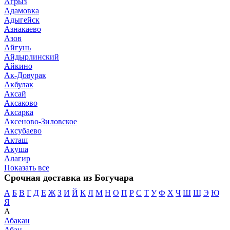
Агрыз
Адамовка
Адыгейск
Азнакаево
Азов
Айгунь
Айдырлинский
Айкино
Ак-Довурак
Акбулак
Аксай
Аксаково
Аксарка
Аксеново-Зиловское
Аксубаево
Акташ
Акуша
Алагир
Показать все
Срочная доставка из Богучара
А
Б
В
Г
Д
Е
Ж
З
И
Й
К
Л
М
Н
О
П
Р
С
Т
У
Ф
Х
Ч
Ш
Щ
Э
Ю
Я
А
Абакан
Абан