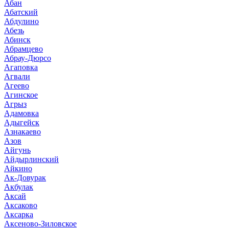
Абан
Абатский
Абдулино
Абезь
Абинск
Абрамцево
Абрау-Дюрсо
Агаповка
Агвали
Агеево
Агинское
Агрыз
Адамовка
Адыгейск
Азнакаево
Азов
Айгунь
Айдырлинский
Айкино
Ак-Довурак
Акбулак
Аксай
Аксаково
Аксарка
Аксеново-Зиловское