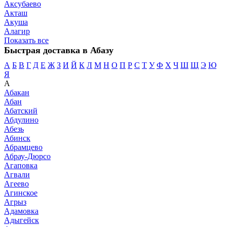
Аксубаево
Акташ
Акуша
Алагир
Показать все
Быстрая доставка в Абазу
А
Б
В
Г
Д
Е
Ж
З
И
Й
К
Л
М
Н
О
П
Р
С
Т
У
Ф
Х
Ч
Ш
Щ
Э
Ю
Я
А
Абакан
Абан
Абатский
Абдулино
Абезь
Абинск
Абрамцево
Абрау-Дюрсо
Агаповка
Агвали
Агеево
Агинское
Агрыз
Адамовка
Адыгейск