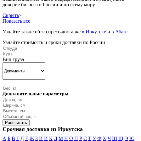
доверие бизнеса в России и по всему миру.
Скрыть
>
Показать все
Узнайте также об экспресс-доставке
в Иркутске
и
в Абазе
.
Узнайте стоимость и сроки доставки по России
Вид груза
Дополнительные параметры
Срочная доставка из Иркутска
А
Б
В
Г
Д
Е
Ж
З
И
Й
К
Л
М
Н
О
П
Р
С
Т
У
Ф
Х
Ч
Ш
Щ
Э
Ю