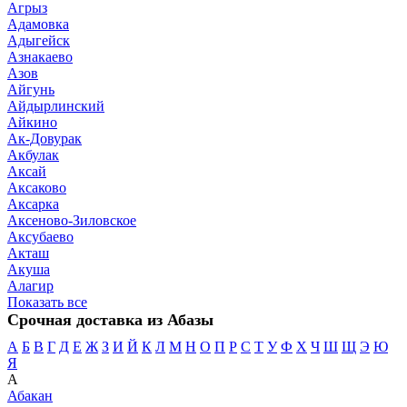
Агрыз
Адамовка
Адыгейск
Азнакаево
Азов
Айгунь
Айдырлинский
Айкино
Ак-Довурак
Акбулак
Аксай
Аксаково
Аксарка
Аксеново-Зиловское
Аксубаево
Акташ
Акуша
Алагир
Показать все
Срочная доставка из Абазы
А
Б
В
Г
Д
Е
Ж
З
И
Й
К
Л
М
Н
О
П
Р
С
Т
У
Ф
Х
Ч
Ш
Щ
Э
Ю
Я
А
Абакан