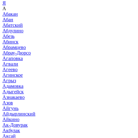
Я
А
Абакан
Абан
Абатский
Абдулино
Абезь
Абинск
Абрамцево
Абрау-Дюрсо
Агаповка
Агвали
Агеево
Агинское
Агрыз
Адамовка
Адыгейск
Азнакаево
Азов
Айгунь
Айдырлинский
Айкино
Ак-Довурак
Акбулак
Аксай