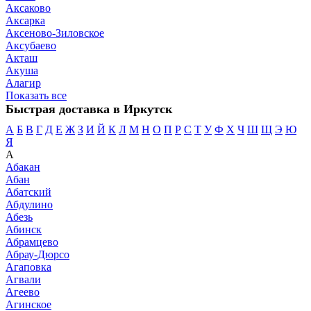
Аксаково
Аксарка
Аксеново-Зиловское
Аксубаево
Акташ
Акуша
Алагир
Показать все
Быстрая доставка в Иркутск
А
Б
В
Г
Д
Е
Ж
З
И
Й
К
Л
М
Н
О
П
Р
С
Т
У
Ф
Х
Ч
Ш
Щ
Э
Ю
Я
А
Абакан
Абан
Абатский
Абдулино
Абезь
Абинск
Абрамцево
Абрау-Дюрсо
Агаповка
Агвали
Агеево
Агинское