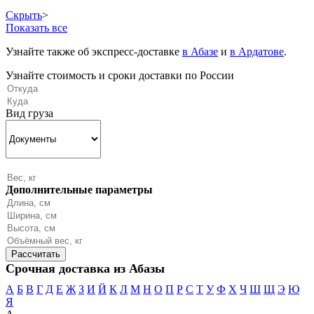
Скрыть
>
Показать все
Узнайте также об экспресс-доставке
в Абазе
и
в Ардатове
.
Узнайте стоимость и сроки доставки по России
Вид груза
Дополнительные параметры
Срочная доставка из Абазы
А
Б
В
Г
Д
Е
Ж
З
И
Й
К
Л
М
Н
О
П
Р
С
Т
У
Ф
Х
Ч
Ш
Щ
Э
Ю
Я