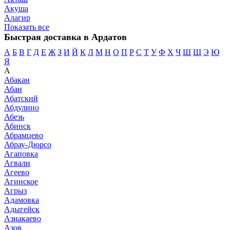
Акуша
Алагир
Показать все
Быстрая доставка в Ардатов
А
Б
В
Г
Д
Е
Ж
З
И
Й
К
Л
М
Н
О
П
Р
С
Т
У
Ф
Х
Ч
Ш
Щ
Э
Ю
Я
А
Абакан
Абан
Абатский
Абдулино
Абезь
Абинск
Абрамцево
Абрау-Дюрсо
Агаповка
Агвали
Агеево
Агинское
Агрыз
Адамовка
Адыгейск
Азнакаево
Азов