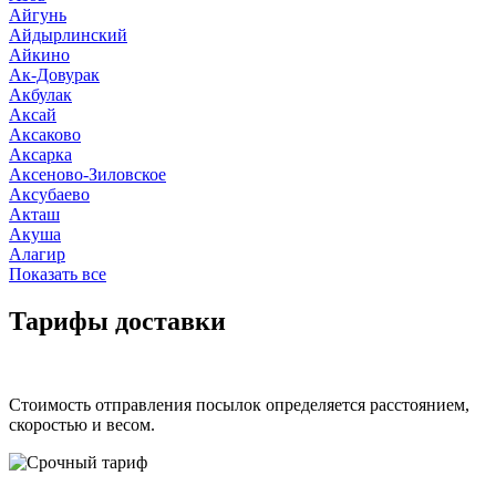
Айгунь
Айдырлинский
Айкино
Ак-Довурак
Акбулак
Аксай
Аксаково
Аксарка
Аксеново-Зиловское
Аксубаево
Акташ
Акуша
Алагир
Показать все
Тарифы доставки
Стоимость отправления посылок определяется расстоянием,
скоростью и весом.