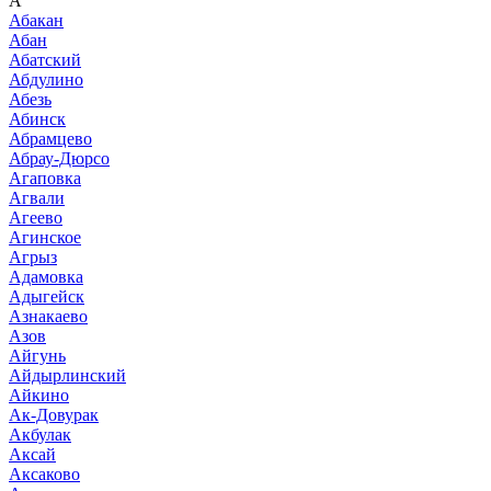
А
Абакан
Абан
Абатский
Абдулино
Абезь
Абинск
Абрамцево
Абрау-Дюрсо
Агаповка
Агвали
Агеево
Агинское
Агрыз
Адамовка
Адыгейск
Азнакаево
Азов
Айгунь
Айдырлинский
Айкино
Ак-Довурак
Акбулак
Аксай
Аксаково