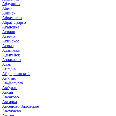
Абдулино
Абезь
Абинск
Абрамцево
Абрау-Дюрсо
Агаповка
Агвали
Агеево
Агинское
Агрыз
Адамовка
Адыгейск
Азнакаево
Азов
Айгунь
Айдырлинский
Айкино
Ак-Довурак
Акбулак
Аксай
Аксаково
Аксарка
Аксеново-Зиловское
Аксубаево
Акташ