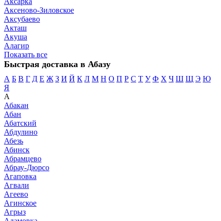
Аксарка
Аксеново-Зиловское
Аксубаево
Акташ
Акуша
Алагир
Показать все
Быстрая доставка в Абазу
А
Б
В
Г
Д
Е
Ж
З
И
Й
К
Л
М
Н
О
П
Р
С
Т
У
Ф
Х
Ч
Ш
Щ
Э
Ю
Я
А
Абакан
Абан
Абатский
Абдулино
Абезь
Абинск
Абрамцево
Абрау-Дюрсо
Агаповка
Агвали
Агеево
Агинское
Агрыз
Адамовка