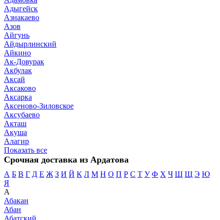
Адыгейск
Азнакаево
Азов
Айгунь
Айдырлинский
Айкино
Ак-Довурак
Акбулак
Аксай
Аксаково
Аксарка
Аксеново-Зиловское
Аксубаево
Акташ
Акуша
Алагир
Показать все
Срочная доставка из Ардатова
А
Б
В
Г
Д
Е
Ж
З
И
Й
К
Л
М
Н
О
П
Р
С
Т
У
Ф
Х
Ч
Ш
Щ
Э
Ю
Я
А
Абакан
Абан
Абатский