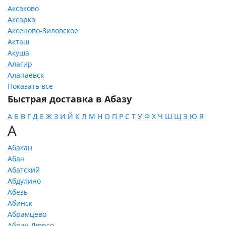
Аксаково
Аксарка
Аксеново-Зиловское
Акташ
Акуша
Алагир
Алапаевск
Показать все
Быстрая доставка в Абазу
А
Б
В
Г
Д
Е
Ж
З
И
Й
К
Л
М
Н
О
П
Р
С
Т
У
Ф
Х
Ч
Ш
Щ
Э
Ю
Я
А
Абакан
Абан
Абатский
Абдулино
Абезь
Абинск
Абрамцево
Абрау-Дюрсо