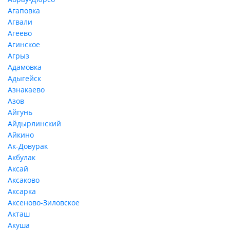
Агаповка
Агвали
Агеево
Агинское
Агрыз
Адамовка
Адыгейск
Азнакаево
Азов
Айгунь
Айдырлинский
Айкино
Ак-Довурак
Акбулак
Аксай
Аксаково
Аксарка
Аксеново-Зиловское
Акташ
Акуша