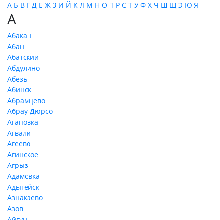
А
Б
В
Г
Д
Е
Ж
З
И
Й
К
Л
М
Н
О
П
Р
С
Т
У
Ф
Х
Ч
Ш
Щ
Э
Ю
Я
А
Абакан
Абан
Абатский
Абдулино
Абезь
Абинск
Абрамцево
Абрау-Дюрсо
Агаповка
Агвали
Агеево
Агинское
Агрыз
Адамовка
Адыгейск
Азнакаево
Азов
Айгунь