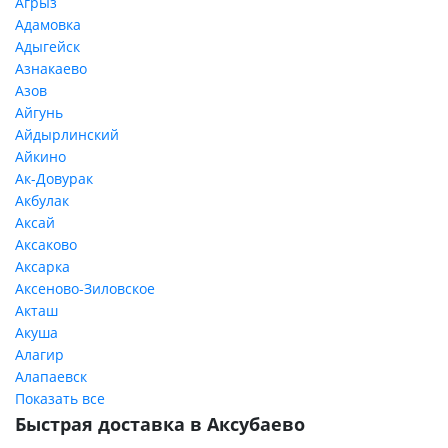
Агрыз
Адамовка
Адыгейск
Азнакаево
Азов
Айгунь
Айдырлинский
Айкино
Ак-Довурак
Акбулак
Аксай
Аксаково
Аксарка
Аксеново-Зиловское
Акташ
Акуша
Алагир
Алапаевск
Показать все
Быстрая доставка в Аксубаево