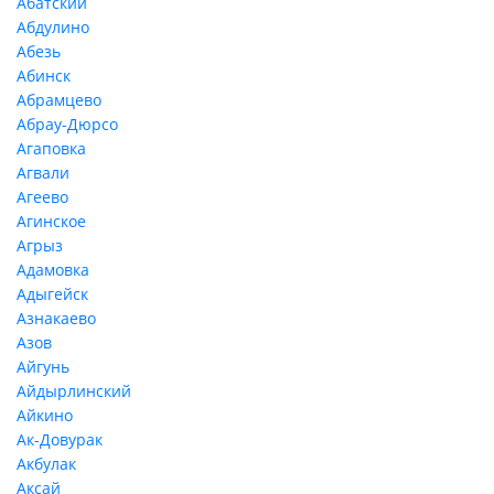
Абатский
Абдулино
Абезь
Абинск
Абрамцево
Абрау-Дюрсо
Агаповка
Агвали
Агеево
Агинское
Агрыз
Адамовка
Адыгейск
Азнакаево
Азов
Айгунь
Айдырлинский
Айкино
Ак-Довурак
Акбулак
Аксай