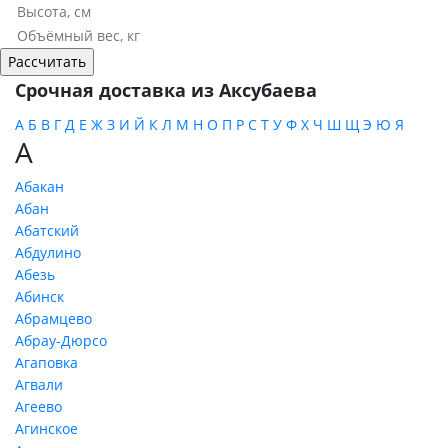
Срочная доставка из Аксубаева
А
Б
В
Г
Д
Е
Ж
З
И
Й
К
Л
М
Н
О
П
Р
С
Т
У
Ф
Х
Ч
Ш
Щ
Э
Ю
Я
А
Абакан
Абан
Абатский
Абдулино
Абезь
Абинск
Абрамцево
Абрау-Дюрсо
Агаповка
Агвали
Агеево
Агинское