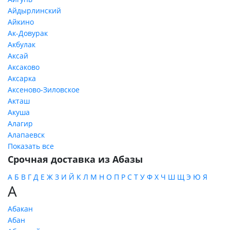
Айдырлинский
Айкино
Ак-Довурак
Акбулак
Аксай
Аксаково
Аксарка
Аксеново-Зиловское
Акташ
Акуша
Алагир
Алапаевск
Показать все
Срочная доставка из Абазы
А
Б
В
Г
Д
Е
Ж
З
И
Й
К
Л
М
Н
О
П
Р
С
Т
У
Ф
Х
Ч
Ш
Щ
Э
Ю
Я
А
Абакан
Абан