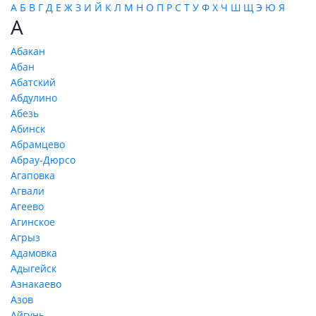
А
Б
В
Г
Д
Е
Ж
З
И
Й
К
Л
М
Н
О
П
Р
С
Т
У
Ф
Х
Ч
Ш
Щ
Э
Ю
Я
А
Абакан
Абан
Абатский
Абдулино
Абезь
Абинск
Абрамцево
Абрау-Дюрсо
Агаповка
Агвали
Агеево
Агинское
Агрыз
Адамовка
Адыгейск
Азнакаево
Азов
Айгунь