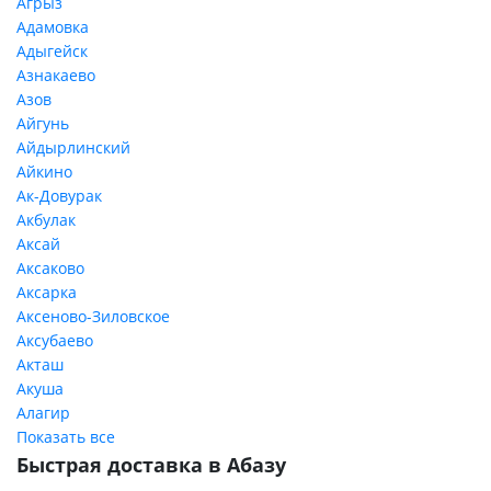
Агрыз
Адамовка
Адыгейск
Азнакаево
Азов
Айгунь
Айдырлинский
Айкино
Ак-Довурак
Акбулак
Аксай
Аксаково
Аксарка
Аксеново-Зиловское
Аксубаево
Акташ
Акуша
Алагир
Показать все
Быстрая доставка в Абазу