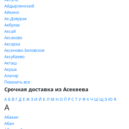
Айдырлинский
Айкино
Ак-Довурак
Акбулак
Аксай
Аксаково
Аксарка
Аксеново-Зиловское
Аксубаево
Акташ
Акуша
Алагир
Показать все
Срочная доставка из Асекеева
А
Б
В
Г
Д
Е
Ж
З
И
Й
К
Л
М
Н
О
П
Р
С
Т
У
Ф
Х
Ч
Ш
Щ
Э
Ю
Я
А
Абакан
Абан