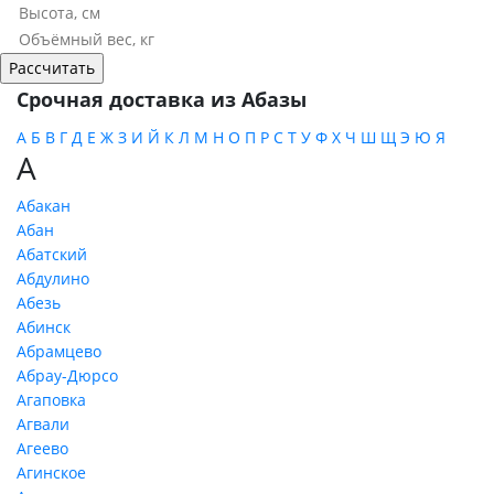
Срочная доставка из Абазы
А
Б
В
Г
Д
Е
Ж
З
И
Й
К
Л
М
Н
О
П
Р
С
Т
У
Ф
Х
Ч
Ш
Щ
Э
Ю
Я
А
Абакан
Абан
Абатский
Абдулино
Абезь
Абинск
Абрамцево
Абрау-Дюрсо
Агаповка
Агвали
Агеево
Агинское