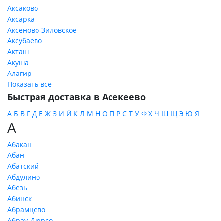
Аксаково
Аксарка
Аксеново-Зиловское
Аксубаево
Акташ
Акуша
Алагир
Показать все
Быстрая доставка в Асекеево
А
Б
В
Г
Д
Е
Ж
З
И
Й
К
Л
М
Н
О
П
Р
С
Т
У
Ф
Х
Ч
Ш
Щ
Э
Ю
Я
А
Абакан
Абан
Абатский
Абдулино
Абезь
Абинск
Абрамцево
Абрау-Дюрсо