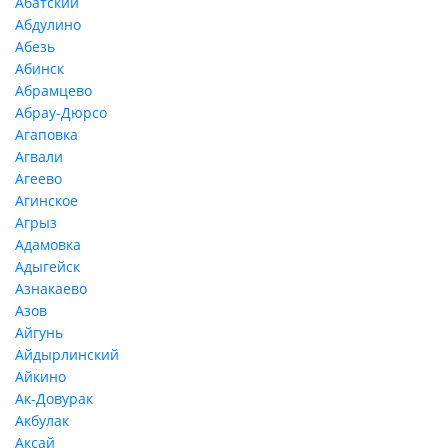
Абатский
Абдулино
Абезь
Абинск
Абрамцево
Абрау-Дюрсо
Агаповка
Агвали
Агеево
Агинское
Агрыз
Адамовка
Адыгейск
Азнакаево
Азов
Айгунь
Айдырлинский
Айкино
Ак-Довурак
Акбулак
Аксай