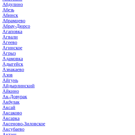
Абдулино
Абезь
Абинск
Абрамцево
Абрау-Дюрсо
Агаповка
Агвали
Агеево
Агинское
Агрыз
Адамовка
Адыгейск
Азнакаево
Азов
Айгунь
Айдырлинский
Айкино
Ак-Довурак
Акбулак
Аксай
Аксаково
Аксарка
Аксеново-Зиловское
Аксубаево
Акташ