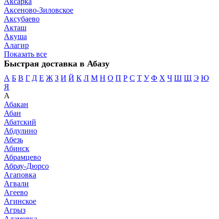
Аксарка
Аксеново-Зиловское
Аксубаево
Акташ
Акуша
Алагир
Показать все
Быстрая доставка в Абазу
А
Б
В
Г
Д
Е
Ж
З
И
Й
К
Л
М
Н
О
П
Р
С
Т
У
Ф
Х
Ч
Ш
Щ
Э
Ю
Я
А
Абакан
Абан
Абатский
Абдулино
Абезь
Абинск
Абрамцево
Абрау-Дюрсо
Агаповка
Агвали
Агеево
Агинское
Агрыз
Адамовка