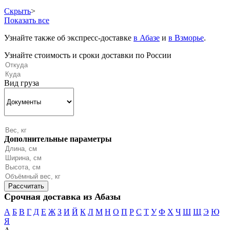
Скрыть
>
Показать все
Узнайте также об экспресс-доставке
в Абазе
и
в Взморье
.
Узнайте стоимость и сроки доставки по России
Вид груза
Дополнительные параметры
Срочная доставка из Абазы
А
Б
В
Г
Д
Е
Ж
З
И
Й
К
Л
М
Н
О
П
Р
С
Т
У
Ф
Х
Ч
Ш
Щ
Э
Ю
Я