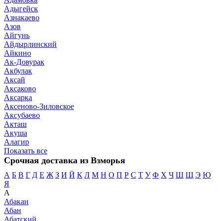
Адыгейск
Азнакаево
Азов
Айгунь
Айдырлинский
Айкино
Ак-Довурак
Акбулак
Аксай
Аксаково
Аксарка
Аксеново-Зиловское
Аксубаево
Акташ
Акуша
Алагир
Показать все
Срочная доставка из Взморья
А
Б
В
Г
Д
Е
Ж
З
И
Й
К
Л
М
Н
О
П
Р
С
Т
У
Ф
Х
Ч
Ш
Щ
Э
Ю
Я
А
Абакан
Абан
Абатский