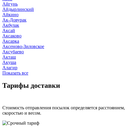
Айгунь
Айдырлинский
Айкино
Ак-Довурак
Акбулак
Аксай
Аксаково
Аксарка
Аксеново-Зиловское
Аксубаево
Акташ
Акуша
Алагир
Показать все
Тарифы доставки
Стоимость отправления посылок определяется расстоянием,
скоростью и весом.