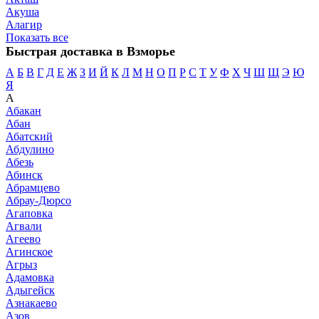
Акуша
Алагир
Показать все
Быстрая доставка в Взморье
А
Б
В
Г
Д
Е
Ж
З
И
Й
К
Л
М
Н
О
П
Р
С
Т
У
Ф
Х
Ч
Ш
Щ
Э
Ю
Я
А
Абакан
Абан
Абатский
Абдулино
Абезь
Абинск
Абрамцево
Абрау-Дюрсо
Агаповка
Агвали
Агеево
Агинское
Агрыз
Адамовка
Адыгейск
Азнакаево
Азов