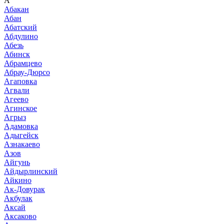
А
Абакан
Абан
Абатский
Абдулино
Абезь
Абинск
Абрамцево
Абрау-Дюрсо
Агаповка
Агвали
Агеево
Агинское
Агрыз
Адамовка
Адыгейск
Азнакаево
Азов
Айгунь
Айдырлинский
Айкино
Ак-Довурак
Акбулак
Аксай
Аксаково