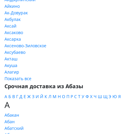
Айкино
Ак-Довурак
Акбулак
Аксай
Аксаково
Аксарка
Аксеново-Зиловское
Аксубаево
Акташ
Акуша
Алагир
Показать все
Срочная доставка из Абазы
А
Б
В
Г
Д
Е
Ж
З
И
Й
К
Л
М
Н
О
П
Р
С
Т
У
Ф
Х
Ч
Ш
Щ
Э
Ю
Я
А
Абакан
Абан
Абатский