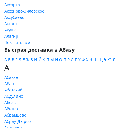
Аксарка
Аксеново-Зиловское
Аксубаево
Акташ
Акуша
Алагир
Показать все
Быстрая доставка в Абазу
А
Б
В
Г
Д
Е
Ж
З
И
Й
К
Л
М
Н
О
П
Р
С
Т
У
Ф
Х
Ч
Ш
Щ
Э
Ю
Я
А
Абакан
Абан
Абатский
Абдулино
Абезь
Абинск
Абрамцево
Абрау-Дюрсо
Агаповка