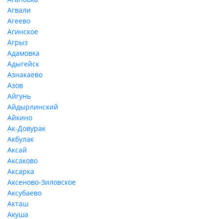
Агвали
Агеево
Агинское
Агрыз
Адамовка
Адыгейск
Азнакаево
Азов
Айгунь
Айдырлинский
Айкино
Ак-Довурак
Акбулак
Аксай
Аксаково
Аксарка
Аксеново-Зиловское
Аксубаево
Акташ
Акуша