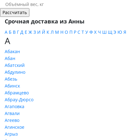
Срочная доставка из Анны
А
Б
В
Г
Д
Е
Ж
З
И
Й
К
Л
М
Н
О
П
Р
С
Т
У
Ф
Х
Ч
Ш
Щ
Э
Ю
Я
А
Абакан
Абан
Абатский
Абдулино
Абезь
Абинск
Абрамцево
Абрау-Дюрсо
Агаповка
Агвали
Агеево
Агинское
Агрыз