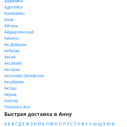
Адамовка
Адыгейск
Азнакаево
Азов
Айгунь
Айдырлинский
Айкино
Ак-Довурак
Акбулак
Аксай
Аксаково
Аксарка
Аксеново-Зиловское
Аксубаево
Акташ
Акуша
Алагир
Показать все
Быстрая доставка в Анну
А
Б
В
Г
Д
Е
Ж
З
И
Й
К
Л
М
Н
О
П
Р
С
Т
У
Ф
Х
Ч
Ш
Щ
Э
Ю
Я