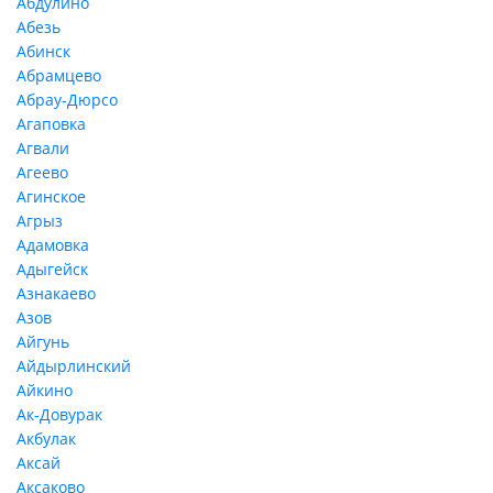
Абдулино
Абезь
Абинск
Абрамцево
Абрау-Дюрсо
Агаповка
Агвали
Агеево
Агинское
Агрыз
Адамовка
Адыгейск
Азнакаево
Азов
Айгунь
Айдырлинский
Айкино
Ак-Довурак
Акбулак
Аксай
Аксаково