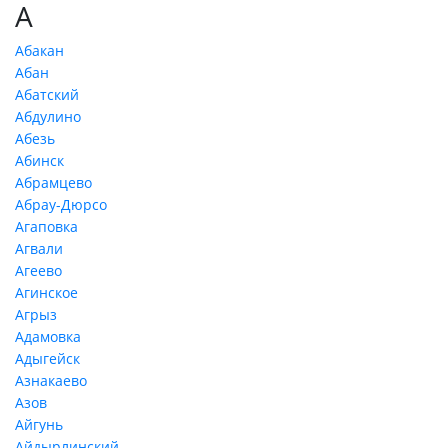
А
Абакан
Абан
Абатский
Абдулино
Абезь
Абинск
Абрамцево
Абрау-Дюрсо
Агаповка
Агвали
Агеево
Агинское
Агрыз
Адамовка
Адыгейск
Азнакаево
Азов
Айгунь
Айдырлинский