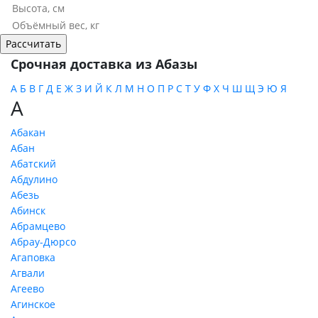
Срочная доставка из Абазы
А
Б
В
Г
Д
Е
Ж
З
И
Й
К
Л
М
Н
О
П
Р
С
Т
У
Ф
Х
Ч
Ш
Щ
Э
Ю
Я
А
Абакан
Абан
Абатский
Абдулино
Абезь
Абинск
Абрамцево
Абрау-Дюрсо
Агаповка
Агвали
Агеево
Агинское