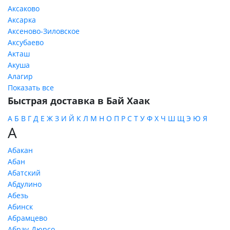
Аксаково
Аксарка
Аксеново-Зиловское
Аксубаево
Акташ
Акуша
Алагир
Показать все
Быстрая доставка в Бай Хаак
А
Б
В
Г
Д
Е
Ж
З
И
Й
К
Л
М
Н
О
П
Р
С
Т
У
Ф
Х
Ч
Ш
Щ
Э
Ю
Я
А
Абакан
Абан
Абатский
Абдулино
Абезь
Абинск
Абрамцево
Абрау-Дюрсо