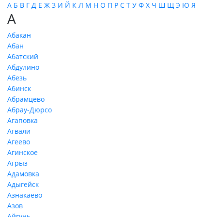
А
Б
В
Г
Д
Е
Ж
З
И
Й
К
Л
М
Н
О
П
Р
С
Т
У
Ф
Х
Ч
Ш
Щ
Э
Ю
Я
А
Абакан
Абан
Абатский
Абдулино
Абезь
Абинск
Абрамцево
Абрау-Дюрсо
Агаповка
Агвали
Агеево
Агинское
Агрыз
Адамовка
Адыгейск
Азнакаево
Азов
Айгунь