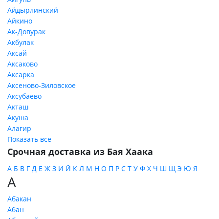
Айдырлинский
Айкино
Ак-Довурак
Акбулак
Аксай
Аксаково
Аксарка
Аксеново-Зиловское
Аксубаево
Акташ
Акуша
Алагир
Показать все
Срочная доставка из Бая Хаака
А
Б
В
Г
Д
Е
Ж
З
И
Й
К
Л
М
Н
О
П
Р
С
Т
У
Ф
Х
Ч
Ш
Щ
Э
Ю
Я
А
Абакан
Абан