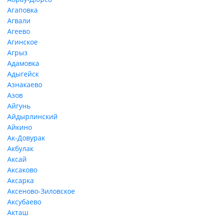
Агаповка
Агвали
Агеево
Агинское
Агрыз
Адамовка
Адыгейск
Азнакаево
Азов
Айгунь
Айдырлинский
Айкино
Ак-Довурак
Акбулак
Аксай
Аксаково
Аксарка
Аксеново-Зиловское
Аксубаево
Акташ