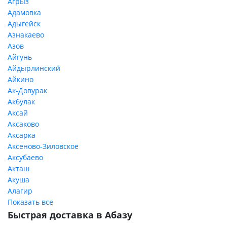
Агрыз
Адамовка
Адыгейск
Азнакаево
Азов
Айгунь
Айдырлинский
Айкино
Ак-Довурак
Акбулак
Аксай
Аксаково
Аксарка
Аксеново-Зиловское
Аксубаево
Акташ
Акуша
Алагир
Показать все
Быстрая доставка в Абазу