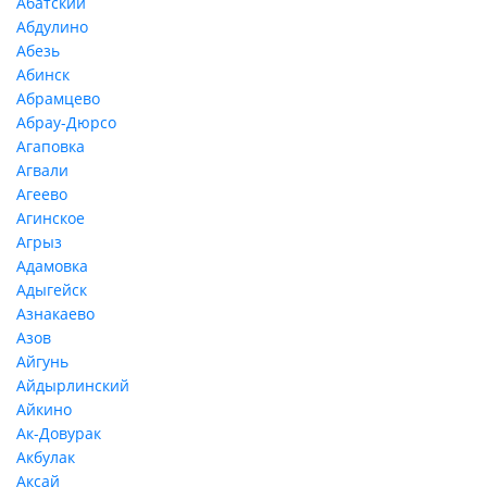
Абатский
Абдулино
Абезь
Абинск
Абрамцево
Абрау-Дюрсо
Агаповка
Агвали
Агеево
Агинское
Агрыз
Адамовка
Адыгейск
Азнакаево
Азов
Айгунь
Айдырлинский
Айкино
Ак-Довурак
Акбулак
Аксай