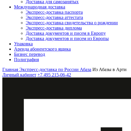
Доставка для самозанятых
Международная доставка
Экспресс-доставка паспорта
Экспресс-доставка аттестата
Экспресс-доставка свидетельства о рождении
Экспресс-доставка диплома
Доставка документов и писем в Европу
Доставка документов и писем из Европы
Упаковка
Аренда абонентского ящика
Бизнес перевод
Полиграфия
Главная
Экспресс-доставка по России
Абаза
Из Абазы в Арти
Личный кабинет
+7 495 215-06-42