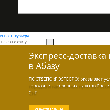
Вызвать курьера
Экспресс-доставка
в Абазу
ПОСТДЕПО (POSTDEPO) оказывает услу
городов и населенных пунктов Росси
СНГ
УЗНАЙТЕ ТАРИФЫ