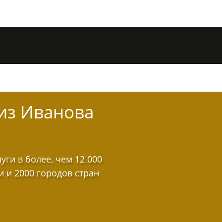
из Иванова
ги в более, чем 12 000
и и 2000 городов стран