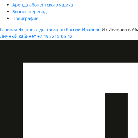
Аренда абонентского ящика
Бизнес перевод
Полиграфия
Главная
Экспресс-доставка по России
Иваново
Из Иванова в Аб
Личный кабинет
+7 495 215-06-42