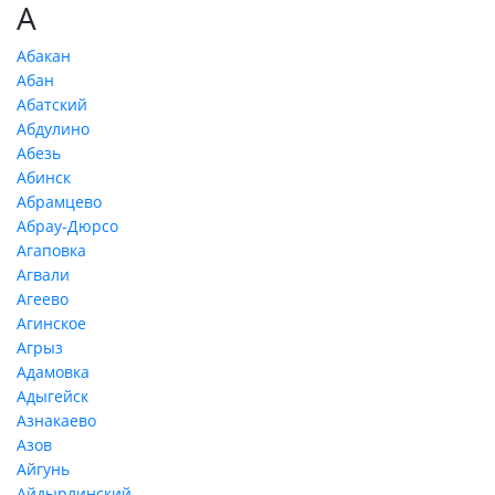
А
Абакан
Абан
Абатский
Абдулино
Абезь
Абинск
Абрамцево
Абрау-Дюрсо
Агаповка
Агвали
Агеево
Агинское
Агрыз
Адамовка
Адыгейск
Азнакаево
Азов
Айгунь
Айдырлинский