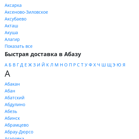
Аксарка
Аксеново-Зиловское
Аксубаево
Акташ
Акуша
Алагир
Показать все
Быстрая доставка в Абазу
А
Б
В
Г
Д
Е
Ж
З
И
Й
К
Л
М
Н
О
П
Р
С
Т
У
Ф
Х
Ч
Ш
Щ
Э
Ю
Я
А
Абакан
Абан
Абатский
Абдулино
Абезь
Абинск
Абрамцево
Абрау-Дюрсо
Агаповка