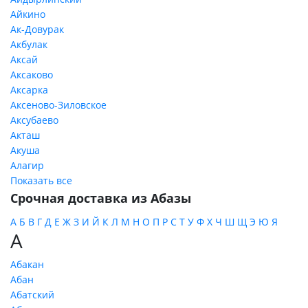
Айкино
Ак-Довурак
Акбулак
Аксай
Аксаково
Аксарка
Аксеново-Зиловское
Аксубаево
Акташ
Акуша
Алагир
Показать все
Срочная доставка из Абазы
А
Б
В
Г
Д
Е
Ж
З
И
Й
К
Л
М
Н
О
П
Р
С
Т
У
Ф
Х
Ч
Ш
Щ
Э
Ю
Я
А
Абакан
Абан
Абатский