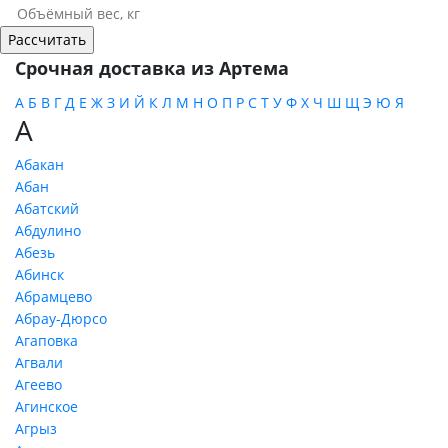
Срочная доставка из Артема
А
Б
В
Г
Д
Е
Ж
З
И
Й
К
Л
М
Н
О
П
Р
С
Т
У
Ф
Х
Ч
Ш
Щ
Э
Ю
Я
А
Абакан
Абан
Абатский
Абдулино
Абезь
Абинск
Абрамцево
Абрау-Дюрсо
Агаповка
Агвали
Агеево
Агинское
Агрыз