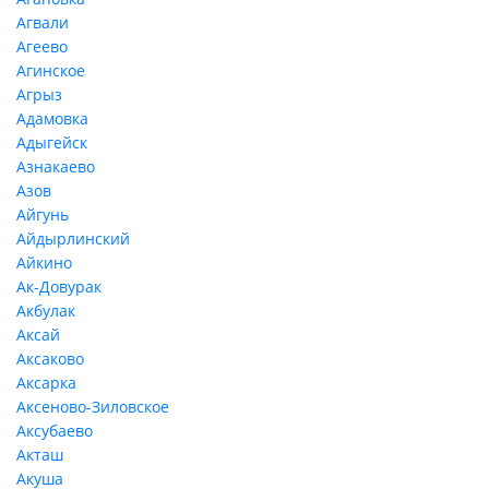
Агвали
Агеево
Агинское
Агрыз
Адамовка
Адыгейск
Азнакаево
Азов
Айгунь
Айдырлинский
Айкино
Ак-Довурак
Акбулак
Аксай
Аксаково
Аксарка
Аксеново-Зиловское
Аксубаево
Акташ
Акуша