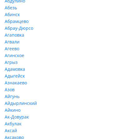
Абдулино
Абезь
Абинск
Абрамцево
Абрау-Дюрсо
Агаповка
Агвали
Агеево
Агинское
Агрыз
Адамовка
Адыгейск
Азнакаево
Азов
Айгунь
Айдырлинский
Айкино
Ак-Довурак
Акбулак
Аксай
Аксаково