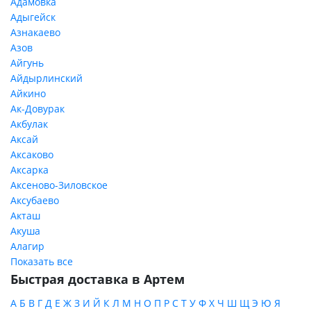
Адамовка
Адыгейск
Азнакаево
Азов
Айгунь
Айдырлинский
Айкино
Ак-Довурак
Акбулак
Аксай
Аксаково
Аксарка
Аксеново-Зиловское
Аксубаево
Акташ
Акуша
Алагир
Показать все
Быстрая доставка в Артем
А
Б
В
Г
Д
Е
Ж
З
И
Й
К
Л
М
Н
О
П
Р
С
Т
У
Ф
Х
Ч
Ш
Щ
Э
Ю
Я