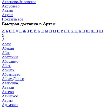
Аксеново-Зиловское
Аксубаево
Акташ
Акуша
Показать все
Быстрая доставка в Артем
А
Б
В
Г
Д
Е
Ж
З
И
Й
К
Л
М
Н
О
П
Р
С
Т
У
Ф
Х
Ч
Ш
Щ
Э
Ю
Я
А
Абаза
Абакан
Абан
Абатский
Абдулино
Абезь
Абинск
Абрамцево
Абрау-Дюрсо
Агаповка
Агвали
Агеево
Агинское
Агрыз
Адамовка