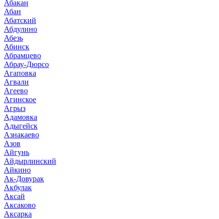
Абакан
Абан
Абатский
Абдулино
Абезь
Абинск
Абрамцево
Абрау-Дюрсо
Агаповка
Агвали
Агеево
Агинское
Агрыз
Адамовка
Адыгейск
Азнакаево
Азов
Айгунь
Айдырлинский
Айкино
Ак-Довурак
Акбулак
Аксай
Аксаково
Аксарка