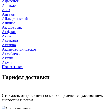
Адыгейск
Азнакаево
Азов
Айгунь
Айдырлинский
Айкино
Ак-Довурак
Акбулак
Аксай
Аксаково
Аксарка
Аксеново-Зиловское
Аксубаево
Акташ
Акуша
Показать все
Тарифы доставки
Стоимость отправления посылок определяется расстоянием,
скоростью и весом.