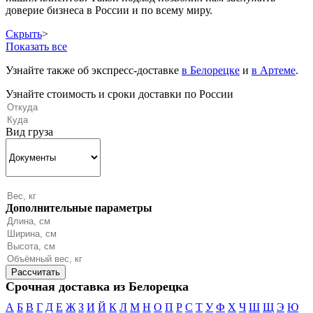
доверие бизнеса в России и по всему миру.
Скрыть
>
Показать все
Узнайте также об экспресс-доставке
в Белорецке
и
в Артеме
.
Узнайте стоимость и сроки доставки по России
Вид груза
Дополнительные параметры
Срочная доставка из Белорецка
А
Б
В
Г
Д
Е
Ж
З
И
Й
К
Л
М
Н
О
П
Р
С
Т
У
Ф
Х
Ч
Ш
Щ
Э
Ю