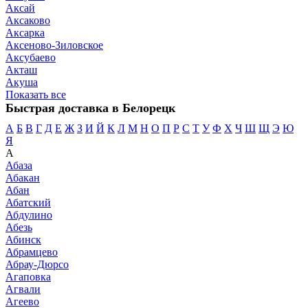
Аксай
Аксаково
Аксарка
Аксеново-Зиловское
Аксубаево
Акташ
Акуша
Показать все
Быстрая доставка в Белорецк
А
Б
В
Г
Д
Е
Ж
З
И
Й
К
Л
М
Н
О
П
Р
С
Т
У
Ф
Х
Ч
Ш
Щ
Э
Ю
Я
А
Абаза
Абакан
Абан
Абатский
Абдулино
Абезь
Абинск
Абрамцево
Абрау-Дюрсо
Агаповка
Агвали
Агеево