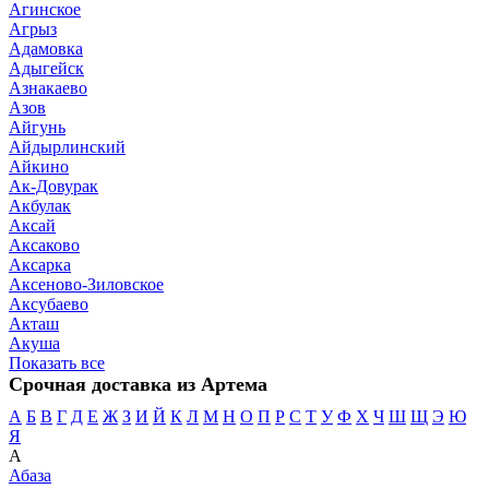
Агинское
Агрыз
Адамовка
Адыгейск
Азнакаево
Азов
Айгунь
Айдырлинский
Айкино
Ак-Довурак
Акбулак
Аксай
Аксаково
Аксарка
Аксеново-Зиловское
Аксубаево
Акташ
Акуша
Показать все
Срочная доставка из Артема
А
Б
В
Г
Д
Е
Ж
З
И
Й
К
Л
М
Н
О
П
Р
С
Т
У
Ф
Х
Ч
Ш
Щ
Э
Ю
Я
А
Абаза