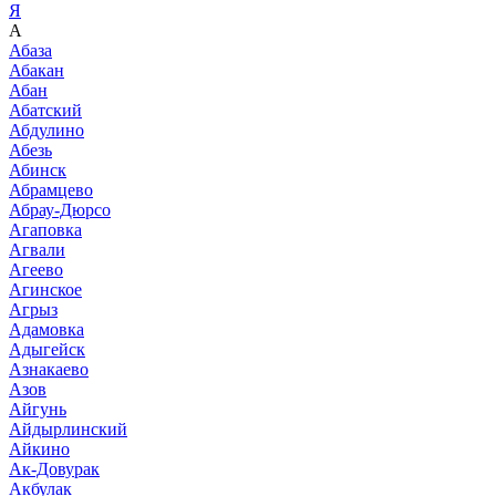
Я
А
Абаза
Абакан
Абан
Абатский
Абдулино
Абезь
Абинск
Абрамцево
Абрау-Дюрсо
Агаповка
Агвали
Агеево
Агинское
Агрыз
Адамовка
Адыгейск
Азнакаево
Азов
Айгунь
Айдырлинский
Айкино
Ак-Довурак
Акбулак