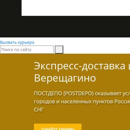
Вызвать курьера
Экспресс-доставка
Верещагино
ПОСТДЕПО (POSTDEPO) оказывает услу
городов и населенных пунктов Росси
СНГ
УЗНАЙТЕ ТАРИФЫ