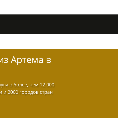
из Артема в
ги в более, чем 12 000
и и 2000 городов стран