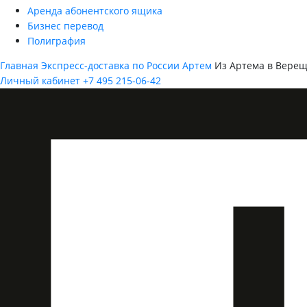
Аренда абонентского ящика
Бизнес перевод
Полиграфия
Главная
Экспресс-доставка по России
Артем
Из Артема в Вере
Личный кабинет
+7 495 215-06-42