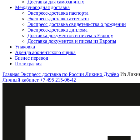
Доставка для самозанятых
Международная доставка
Экспресс-доставка паспорта
Экспресс-доставка аттестата
Экспресс-доставка свидетельства о рождении
Экспресс-доставка диплома
Доставка документов и писем в Европу
Доставка документов и писем из Европы
Упаковка
Аренда абонентского ящика
Бизнес перевод
Полиграфия
Главная
Экспресс-доставка по России
Ликино-Дулёво
Из Лики
Личный кабинет
+7 495 215-06-42