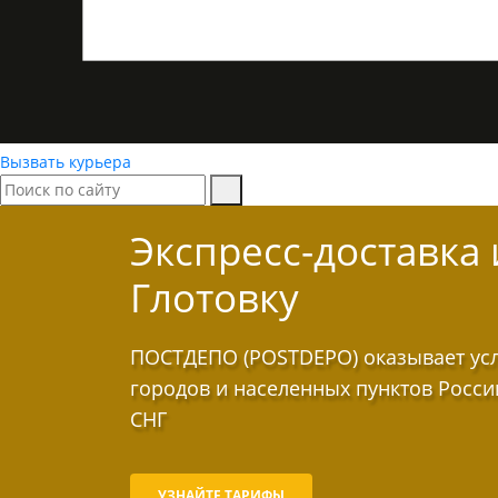
Вызвать курьера
Экспресс-доставка
Глотовку
ПОСТДЕПО (POSTDEPO) оказывает услу
городов и населенных пунктов Росси
СНГ
УЗНАЙТЕ ТАРИФЫ