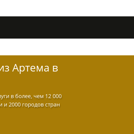
из Артема в
ги в более, чем 12 000
и и 2000 городов стран