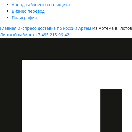
Аренда абонентского ящика
Бизнес перевод
Полиграфия
Главная
Экспресс-доставка по России
Артем
Из Артема в Глотов
Личный кабинет
+7 495 215-06-42