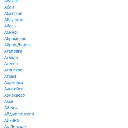
Абакан
Абан
Абатский
Абдулино
Абезь
Абинск
Абрамцево
Абрау-Дюрсо
Агаповка
Агвали
Агеево
Агинское
Агрыз
Адамовка
Адыгейск
Азнакаево
Азов
Айгунь
Айдырлинский
Айкино
Ак-Довурак