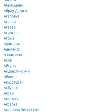
Абрамцево
Абрау-Дюрсо
Агаповка
Агвали
Агеево
Агинское
Агрыз
Адамовка
Адыгейск
Азнакаево
Азов
Айгунь
Айдырлинский
Айкино
Ак-Довурак
Акбулак
Аксай
Аксаково
Аксарка
Аксеново-Зиловское