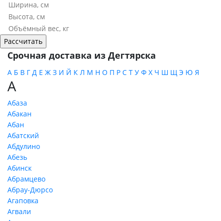
Срочная доставка из Дегтярска
А
Б
В
Г
Д
Е
Ж
З
И
Й
К
Л
М
Н
О
П
Р
С
Т
У
Ф
Х
Ч
Ш
Щ
Э
Ю
Я
А
Абаза
Абакан
Абан
Абатский
Абдулино
Абезь
Абинск
Абрамцево
Абрау-Дюрсо
Агаповка
Агвали