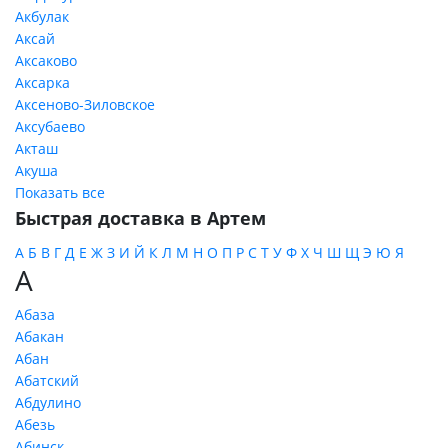
Акбулак
Аксай
Аксаково
Аксарка
Аксеново-Зиловское
Аксубаево
Акташ
Акуша
Показать все
Быстрая доставка в Артем
А
Б
В
Г
Д
Е
Ж
З
И
Й
К
Л
М
Н
О
П
Р
С
Т
У
Ф
Х
Ч
Ш
Щ
Э
Ю
Я
А
Абаза
Абакан
Абан
Абатский
Абдулино
Абезь
Абинск