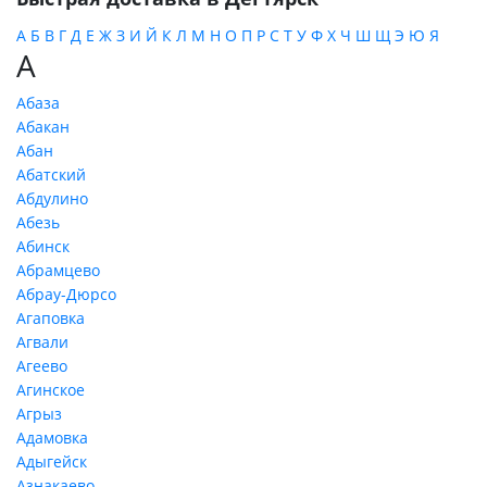
А
Б
В
Г
Д
Е
Ж
З
И
Й
К
Л
М
Н
О
П
Р
С
Т
У
Ф
Х
Ч
Ш
Щ
Э
Ю
Я
А
Абаза
Абакан
Абан
Абатский
Абдулино
Абезь
Абинск
Абрамцево
Абрау-Дюрсо
Агаповка
Агвали
Агеево
Агинское
Агрыз
Адамовка
Адыгейск
Азнакаево