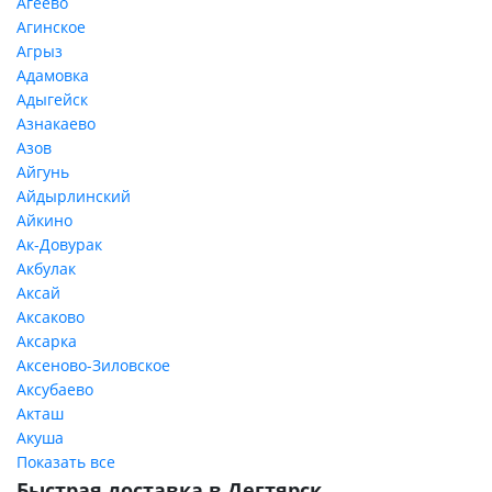
Агеево
Агинское
Агрыз
Адамовка
Адыгейск
Азнакаево
Азов
Айгунь
Айдырлинский
Айкино
Ак-Довурак
Акбулак
Аксай
Аксаково
Аксарка
Аксеново-Зиловское
Аксубаево
Акташ
Акуша
Показать все
Быстрая доставка в Дегтярск