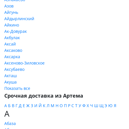
Азов
Айгунь
Айдырлинский
Айкино
Ак-Довурак
Акбулак
Аксай
Аксаково
Аксарка
Аксеново-Зиловское
Аксубаево
Акташ
Акуша
Показать все
Срочная доставка из Артема
А
Б
В
Г
Д
Е
Ж
З
И
Й
К
Л
М
Н
О
П
Р
С
Т
У
Ф
Х
Ч
Ш
Щ
Э
Ю
Я
А
Абаза