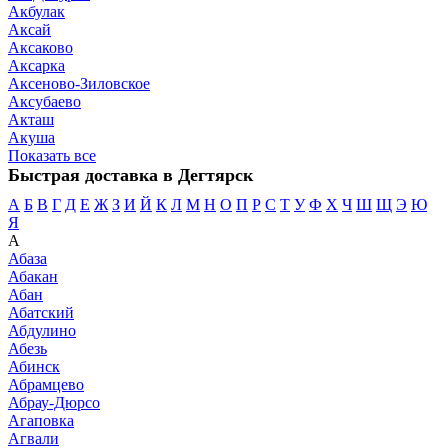
Акбулак
Аксай
Аксаково
Аксарка
Аксеново-Зиловское
Аксубаево
Акташ
Акуша
Показать все
Быстрая доставка в Дегтярск
А
Б
В
Г
Д
Е
Ж
З
И
Й
К
Л
М
Н
О
П
Р
С
Т
У
Ф
Х
Ч
Ш
Щ
Э
Ю
Я
А
Абаза
Абакан
Абан
Абатский
Абдулино
Абезь
Абинск
Абрамцево
Абрау-Дюрсо
Агаповка
Агвали