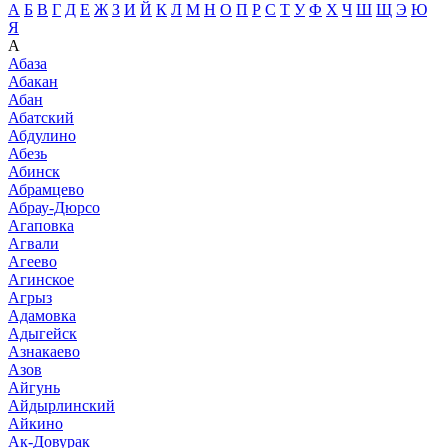
А
Б
В
Г
Д
Е
Ж
З
И
Й
К
Л
М
Н
О
П
Р
С
Т
У
Ф
Х
Ч
Ш
Щ
Э
Ю
Я
А
Абаза
Абакан
Абан
Абатский
Абдулино
Абезь
Абинск
Абрамцево
Абрау-Дюрсо
Агаповка
Агвали
Агеево
Агинское
Агрыз
Адамовка
Адыгейск
Азнакаево
Азов
Айгунь
Айдырлинский
Айкино
Ак-Довурак