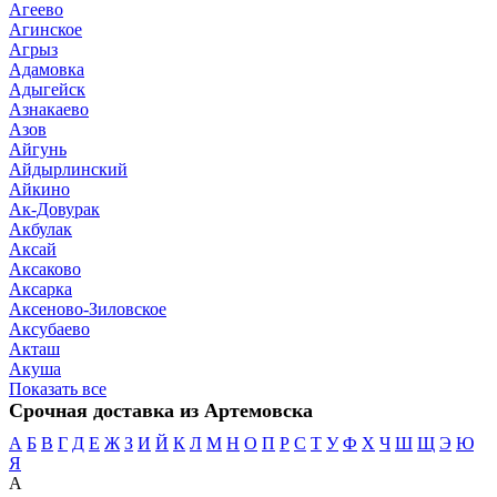
Агеево
Агинское
Агрыз
Адамовка
Адыгейск
Азнакаево
Азов
Айгунь
Айдырлинский
Айкино
Ак-Довурак
Акбулак
Аксай
Аксаково
Аксарка
Аксеново-Зиловское
Аксубаево
Акташ
Акуша
Показать все
Срочная доставка из Артемовска
А
Б
В
Г
Д
Е
Ж
З
И
Й
К
Л
М
Н
О
П
Р
С
Т
У
Ф
Х
Ч
Ш
Щ
Э
Ю
Я
А