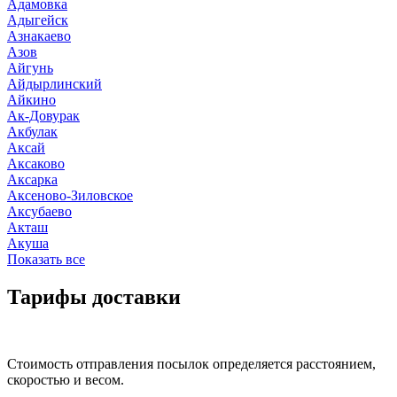
Адамовка
Адыгейск
Азнакаево
Азов
Айгунь
Айдырлинский
Айкино
Ак-Довурак
Акбулак
Аксай
Аксаково
Аксарка
Аксеново-Зиловское
Аксубаево
Акташ
Акуша
Показать все
Тарифы доставки
Стоимость отправления посылок определяется расстоянием,
скоростью и весом.