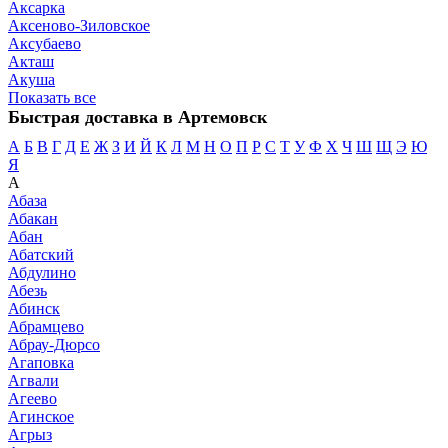
Аксарка
Аксеново-Зиловское
Аксубаево
Акташ
Акуша
Показать все
Быстрая доставка в Артемовск
А
Б
В
Г
Д
Е
Ж
З
И
Й
К
Л
М
Н
О
П
Р
С
Т
У
Ф
Х
Ч
Ш
Щ
Э
Ю
Я
А
Абаза
Абакан
Абан
Абатский
Абдулино
Абезь
Абинск
Абрамцево
Абрау-Дюрсо
Агаповка
Агвали
Агеево
Агинское
Агрыз