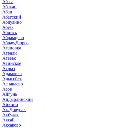
Абаза
Абакан
Абан
Абатский
Абдулино
Абезь
Абинск
Абрамцево
Абрау-Дюрсо
Агаповка
Агвали
Агеево
Агинское
Агрыз
Адамовка
Адыгейск
Азнакаево
Азов
Айгунь
Айдырлинский
Айкино
Ак-Довурак
Акбулак
Аксай
Аксаково