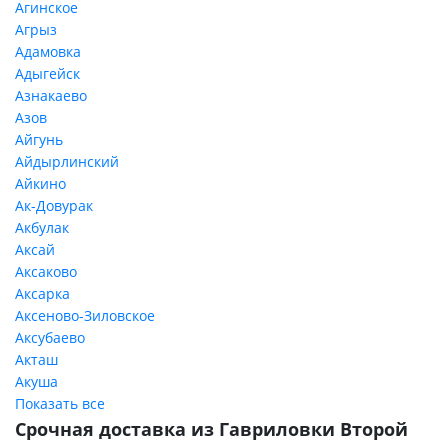
Агинское
Агрыз
Адамовка
Адыгейск
Азнакаево
Азов
Айгунь
Айдырлинский
Айкино
Ак-Довурак
Акбулак
Аксай
Аксаково
Аксарка
Аксеново-Зиловское
Аксубаево
Акташ
Акуша
Показать все
Срочная доставка из Гавриловки Второй