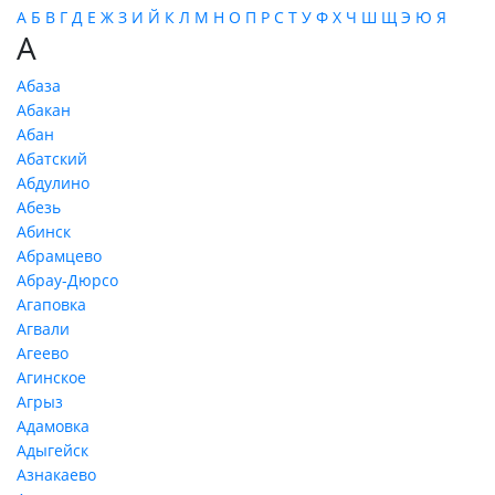
А
Б
В
Г
Д
Е
Ж
З
И
Й
К
Л
М
Н
О
П
Р
С
Т
У
Ф
Х
Ч
Ш
Щ
Э
Ю
Я
А
Абаза
Абакан
Абан
Абатский
Абдулино
Абезь
Абинск
Абрамцево
Абрау-Дюрсо
Агаповка
Агвали
Агеево
Агинское
Агрыз
Адамовка
Адыгейск
Азнакаево