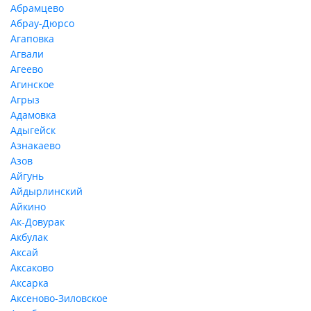
Абрамцево
Абрау-Дюрсо
Агаповка
Агвали
Агеево
Агинское
Агрыз
Адамовка
Адыгейск
Азнакаево
Азов
Айгунь
Айдырлинский
Айкино
Ак-Довурак
Акбулак
Аксай
Аксаково
Аксарка
Аксеново-Зиловское