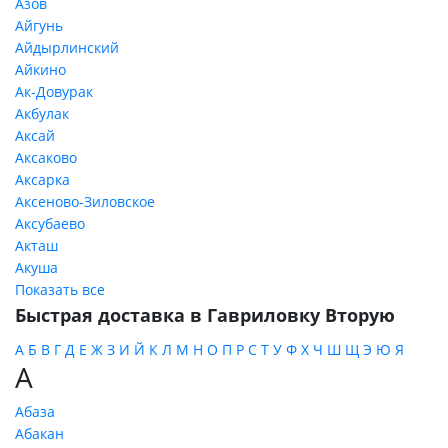
Азов
Айгунь
Айдырлинский
Айкино
Ак-Довурак
Акбулак
Аксай
Аксаково
Аксарка
Аксеново-Зиловское
Аксубаево
Акташ
Акуша
Показать все
Быстрая доставка в Гавриловку Вторую
А
Б
В
Г
Д
Е
Ж
З
И
Й
К
Л
М
Н
О
П
Р
С
Т
У
Ф
Х
Ч
Ш
Щ
Э
Ю
Я
А
Абаза
Абакан