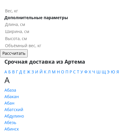
Дополнительные параметры
Срочная доставка из Артема
А
Б
В
Г
Д
Е
Ж
З
И
Й
К
Л
М
Н
О
П
Р
С
Т
У
Ф
Х
Ч
Ш
Щ
Э
Ю
Я
А
Абаза
Абакан
Абан
Абатский
Абдулино
Абезь
Абинск