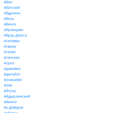
Абан
Абатский
Абдулино
Абезь
Абинск
Абрамцево
Абрау-Дюрсо
Агаповка
Агвали
Агеево
Агинское
Агрыз
Адамовка
Адыгейск
Азнакаево
Азов
Айгунь
Айдырлинский
Айкино
Ак-Довурак
Акбулак