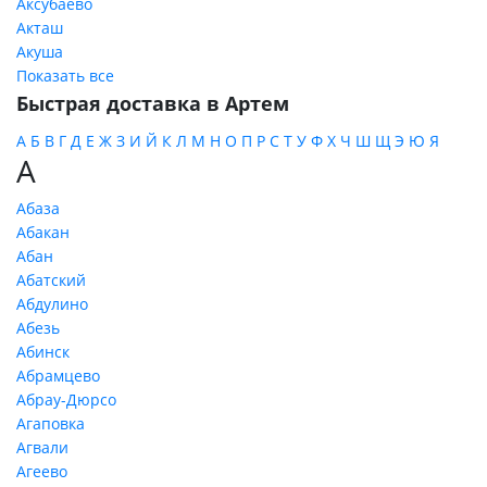
Аксубаево
Акташ
Акуша
Показать все
Быстрая доставка в Артем
А
Б
В
Г
Д
Е
Ж
З
И
Й
К
Л
М
Н
О
П
Р
С
Т
У
Ф
Х
Ч
Ш
Щ
Э
Ю
Я
А
Абаза
Абакан
Абан
Абатский
Абдулино
Абезь
Абинск
Абрамцево
Абрау-Дюрсо
Агаповка
Агвали
Агеево