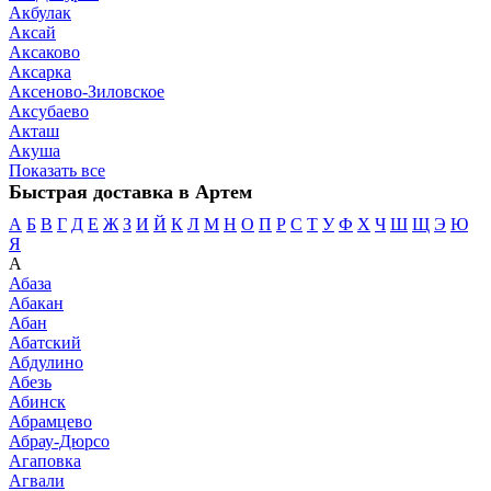
Акбулак
Аксай
Аксаково
Аксарка
Аксеново-Зиловское
Аксубаево
Акташ
Акуша
Показать все
Быстрая доставка в Артем
А
Б
В
Г
Д
Е
Ж
З
И
Й
К
Л
М
Н
О
П
Р
С
Т
У
Ф
Х
Ч
Ш
Щ
Э
Ю
Я
А
Абаза
Абакан
Абан
Абатский
Абдулино
Абезь
Абинск
Абрамцево
Абрау-Дюрсо
Агаповка
Агвали