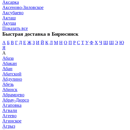
Аксарка
Аксеново-Зиловское
Аксубаево
Акташ
Акуша
Показать все
Быстрая доставка в Бирюсинск
А
Б
В
Г
Д
Е
Ж
З
И
Й
К
Л
М
Н
О
П
Р
С
Т
У
Ф
Х
Ч
Ш
Щ
Э
Ю
Я
А
Абаза
Абакан
Абан
Абатский
Абдулино
Абезь
Абинск
Абрамцево
Абрау-Дюрсо
Агаповка
Агвали
Агеево
Агинское
Агрыз