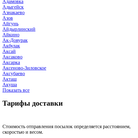
Адамовка
Адыгейск
Азнакаево
Азов
Айгунь
Айдырлинский
Айкино
Ак-Довурак
Акбулак
Аксай
Аксаково
Аксарка
Аксеново-Зиловское
Аксубаево
Акташ
Акуша
Показать все
Тарифы доставки
Стоимость отправления посылок определяется расстоянием,
скоростью и весом.