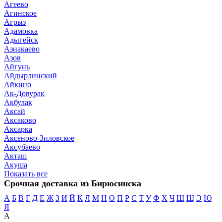
Агеево
Агинское
Агрыз
Адамовка
Адыгейск
Азнакаево
Азов
Айгунь
Айдырлинский
Айкино
Ак-Довурак
Акбулак
Аксай
Аксаково
Аксарка
Аксеново-Зиловское
Аксубаево
Акташ
Акуша
Показать все
Срочная доставка из Бирюсинска
А
Б
В
Г
Д
Е
Ж
З
И
Й
К
Л
М
Н
О
П
Р
С
Т
У
Ф
Х
Ч
Ш
Щ
Э
Ю
Я
А