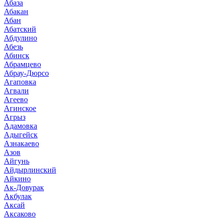
Абаза
Абакан
Абан
Абатский
Абдулино
Абезь
Абинск
Абрамцево
Абрау-Дюрсо
Агаповка
Агвали
Агеево
Агинское
Агрыз
Адамовка
Адыгейск
Азнакаево
Азов
Айгунь
Айдырлинский
Айкино
Ак-Довурак
Акбулак
Аксай
Аксаково