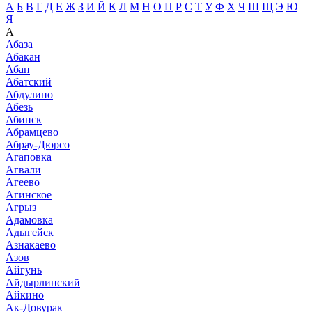
А
Б
В
Г
Д
Е
Ж
З
И
Й
К
Л
М
Н
О
П
Р
С
Т
У
Ф
Х
Ч
Ш
Щ
Э
Ю
Я
А
Абаза
Абакан
Абан
Абатский
Абдулино
Абезь
Абинск
Абрамцево
Абрау-Дюрсо
Агаповка
Агвали
Агеево
Агинское
Агрыз
Адамовка
Адыгейск
Азнакаево
Азов
Айгунь
Айдырлинский
Айкино
Ак-Довурак