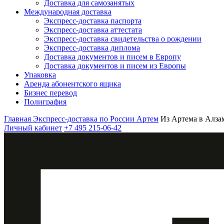
Доставка для самозанятых
Международная доставка
Экспресс-доставка паспорта
Экспресс-доставка аттестата
Экспресс-доставка свидетельства о рождении
Экспресс-доставка диплома
Доставка документов и писем в Европу
Доставка документов и писем из Европы
Упаковка
Аренда абонентского ящика
Бизнес перевод
Полиграфия
Главная
Экспресс-доставка по России
Артем
Из Артема в Алза
Личный кабинет
+7 495 215-06-42