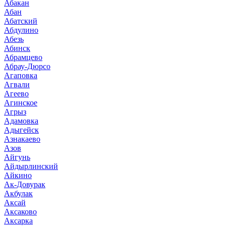
Абакан
Абан
Абатский
Абдулино
Абезь
Абинск
Абрамцево
Абрау-Дюрсо
Агаповка
Агвали
Агеево
Агинское
Агрыз
Адамовка
Адыгейск
Азнакаево
Азов
Айгунь
Айдырлинский
Айкино
Ак-Довурак
Акбулак
Аксай
Аксаково
Аксарка