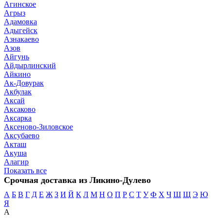
Агинское
Агрыз
Адамовка
Адыгейск
Азнакаево
Азов
Айгунь
Айдырлинский
Айкино
Ак-Довурак
Акбулак
Аксай
Аксаково
Аксарка
Аксеново-Зиловское
Аксубаево
Акташ
Акуша
Алагир
Показать все
Срочная доставка из Ликино-Дулево
А
Б
В
Г
Д
Е
Ж
З
И
Й
К
Л
М
Н
О
П
Р
С
Т
У
Ф
Х
Ч
Ш
Щ
Э
Ю
Я
А