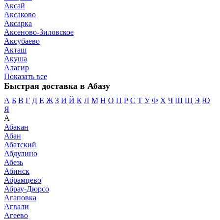
Аксай
Аксаково
Аксарка
Аксеново-Зиловское
Аксубаево
Акташ
Акуша
Алагир
Показать все
Быстрая доставка в Абазу
А
Б
В
Г
Д
Е
Ж
З
И
Й
К
Л
М
Н
О
П
Р
С
Т
У
Ф
Х
Ч
Ш
Щ
Э
Ю
Я
А
Абакан
Абан
Абатский
Абдулино
Абезь
Абинск
Абрамцево
Абрау-Дюрсо
Агаповка
Агвали
Агеево