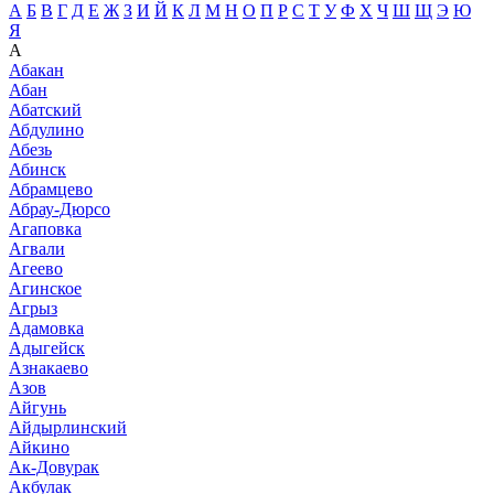
А
Б
В
Г
Д
Е
Ж
З
И
Й
К
Л
М
Н
О
П
Р
С
Т
У
Ф
Х
Ч
Ш
Щ
Э
Ю
Я
А
Абакан
Абан
Абатский
Абдулино
Абезь
Абинск
Абрамцево
Абрау-Дюрсо
Агаповка
Агвали
Агеево
Агинское
Агрыз
Адамовка
Адыгейск
Азнакаево
Азов
Айгунь
Айдырлинский
Айкино
Ак-Довурак
Акбулак