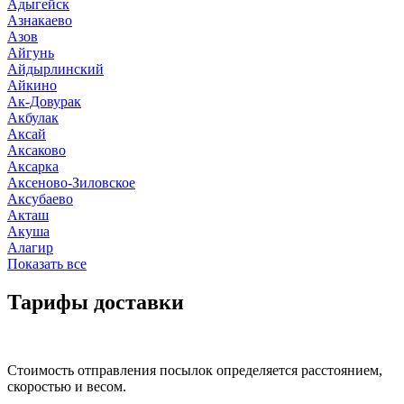
Адыгейск
Азнакаево
Азов
Айгунь
Айдырлинский
Айкино
Ак-Довурак
Акбулак
Аксай
Аксаково
Аксарка
Аксеново-Зиловское
Аксубаево
Акташ
Акуша
Алагир
Показать все
Тарифы доставки
Стоимость отправления посылок определяется расстоянием,
скоростью и весом.