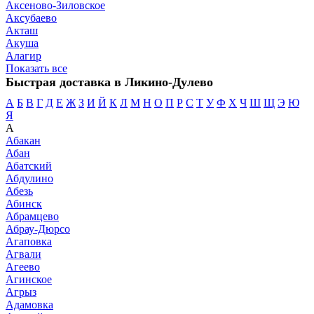
Аксеново-Зиловское
Аксубаево
Акташ
Акуша
Алагир
Показать все
Быстрая доставка в Ликино-Дулево
А
Б
В
Г
Д
Е
Ж
З
И
Й
К
Л
М
Н
О
П
Р
С
Т
У
Ф
Х
Ч
Ш
Щ
Э
Ю
Я
А
Абакан
Абан
Абатский
Абдулино
Абезь
Абинск
Абрамцево
Абрау-Дюрсо
Агаповка
Агвали
Агеево
Агинское
Агрыз
Адамовка