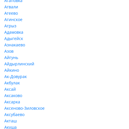
Агаповка
Агвали
Агеево
Агинское
Агрыз
Адамовка
Адыгейск
Азнакаево
Азов
Айгунь
Айдырлинский
Айкино
Ак-Довурак
Акбулак
Аксай
Аксаково
Аксарка
Аксеново-Зиловское
Аксубаево
Акташ
Акуша