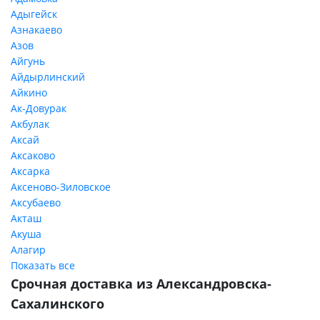
Адыгейск
Азнакаево
Азов
Айгунь
Айдырлинский
Айкино
Ак-Довурак
Акбулак
Аксай
Аксаково
Аксарка
Аксеново-Зиловское
Аксубаево
Акташ
Акуша
Алагир
Показать все
Срочная доставка из Александровска-
Сахалинского