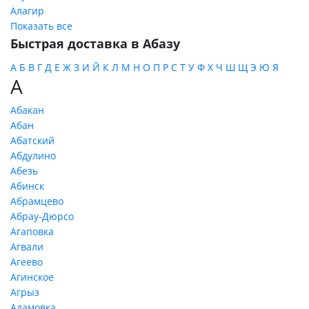
Алагир
Показать все
Быстрая доставка в Абазу
А
Б
В
Г
Д
Е
Ж
З
И
Й
К
Л
М
Н
О
П
Р
С
Т
У
Ф
Х
Ч
Ш
Щ
Э
Ю
Я
А
Абакан
Абан
Абатский
Абдулино
Абезь
Абинск
Абрамцево
Абрау-Дюрсо
Агаповка
Агвали
Агеево
Агинское
Агрыз
Адамовка