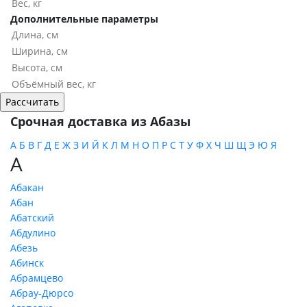
Дополнительные параметры
Срочная доставка из Абазы
А
Б
В
Г
Д
Е
Ж
З
И
Й
К
Л
М
Н
О
П
Р
С
Т
У
Ф
Х
Ч
Ш
Щ
Э
Ю
Я
А
Абакан
Абан
Абатский
Абдулино
Абезь
Абинск
Абрамцево
Абрау-Дюрсо