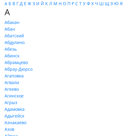
А
Б
В
Г
Д
Е
Ж
З
И
Й
К
Л
М
Н
О
П
Р
С
Т
У
Ф
Х
Ч
Ш
Щ
Э
Ю
Я
А
Абакан
Абан
Абатский
Абдулино
Абезь
Абинск
Абрамцево
Абрау-Дюрсо
Агаповка
Агвали
Агеево
Агинское
Агрыз
Адамовка
Адыгейск
Азнакаево
Азов
Айгунь