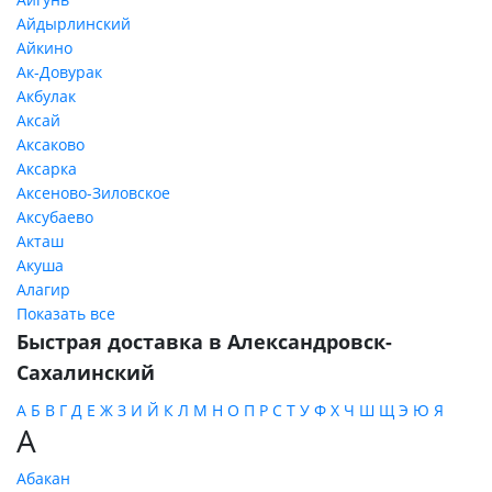
Айдырлинский
Айкино
Ак-Довурак
Акбулак
Аксай
Аксаково
Аксарка
Аксеново-Зиловское
Аксубаево
Акташ
Акуша
Алагир
Показать все
Быстрая доставка в Александровск-
Сахалинский
А
Б
В
Г
Д
Е
Ж
З
И
Й
К
Л
М
Н
О
П
Р
С
Т
У
Ф
Х
Ч
Ш
Щ
Э
Ю
Я
А
Абакан