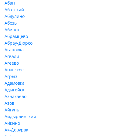
Абан
Абатский
Абдулино
Абезь
Абинск
Абрамцево
Абрау-Дюрсо
Агаповка
Агвали
Агеево
Агинское
Агрыз
Адамовка
Адыгейск
Азнакаево
Азов
Айгунь
Айдырлинский
Айкино
Ак-Довурак