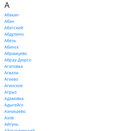
А
Абакан
Абан
Абатский
Абдулино
Абезь
Абинск
Абрамцево
Абрау-Дюрсо
Агаповка
Агвали
Агеево
Агинское
Агрыз
Адамовка
Адыгейск
Азнакаево
Азов
Айгунь
Айдырлинский