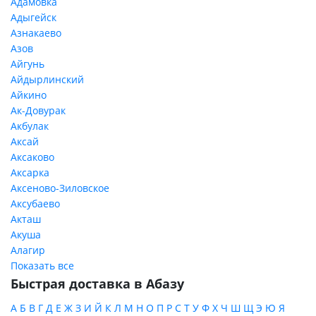
Адамовка
Адыгейск
Азнакаево
Азов
Айгунь
Айдырлинский
Айкино
Ак-Довурак
Акбулак
Аксай
Аксаково
Аксарка
Аксеново-Зиловское
Аксубаево
Акташ
Акуша
Алагир
Показать все
Быстрая доставка в Абазу
А
Б
В
Г
Д
Е
Ж
З
И
Й
К
Л
М
Н
О
П
Р
С
Т
У
Ф
Х
Ч
Ш
Щ
Э
Ю
Я