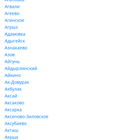
Агвали
Агеево
Агинское
Агрыз
Адамовка
Адыгейск
Азнакаево
Азов
Айгунь
Айдырлинский
Айкино
Ак-Довурак
Акбулак
Аксай
Аксаково
Аксарка
Аксеново-Зиловское
Аксубаево
Акташ
Акуша