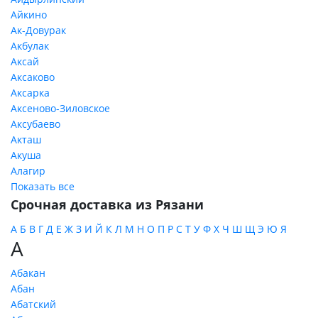
Айкино
Ак-Довурак
Акбулак
Аксай
Аксаково
Аксарка
Аксеново-Зиловское
Аксубаево
Акташ
Акуша
Алагир
Показать все
Срочная доставка из Рязани
А
Б
В
Г
Д
Е
Ж
З
И
Й
К
Л
М
Н
О
П
Р
С
Т
У
Ф
Х
Ч
Ш
Щ
Э
Ю
Я
А
Абакан
Абан
Абатский