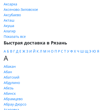
Аксарка
Аксеново-Зиловское
Аксубаево
Акташ
Акуша
Алагир
Показать все
Быстрая доставка в Рязань
А
Б
В
Г
Д
Е
Ж
З
И
Й
К
Л
М
Н
О
П
Р
С
Т
У
Ф
Х
Ч
Ш
Щ
Э
Ю
Я
А
Абакан
Абан
Абатский
Абдулино
Абезь
Абинск
Абрамцево
Абрау-Дюрсо
Агаповка