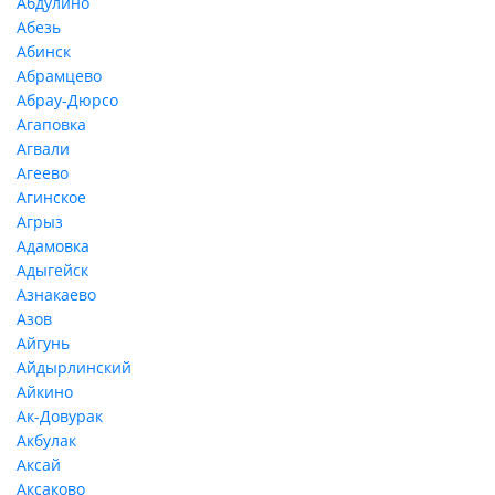
Абдулино
Абезь
Абинск
Абрамцево
Абрау-Дюрсо
Агаповка
Агвали
Агеево
Агинское
Агрыз
Адамовка
Адыгейск
Азнакаево
Азов
Айгунь
Айдырлинский
Айкино
Ак-Довурак
Акбулак
Аксай
Аксаково