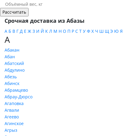
Срочная доставка из Абазы
А
Б
В
Г
Д
Е
Ж
З
И
Й
К
Л
М
Н
О
П
Р
С
Т
У
Ф
Х
Ч
Ш
Щ
Э
Ю
Я
А
Абакан
Абан
Абатский
Абдулино
Абезь
Абинск
Абрамцево
Абрау-Дюрсо
Агаповка
Агвали
Агеево
Агинское
Агрыз