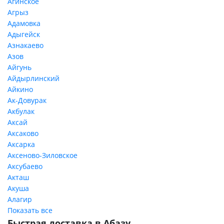
Агинское
Агрыз
Адамовка
Адыгейск
Азнакаево
Азов
Айгунь
Айдырлинский
Айкино
Ак-Довурак
Акбулак
Аксай
Аксаково
Аксарка
Аксеново-Зиловское
Аксубаево
Акташ
Акуша
Алагир
Показать все
Быстрая доставка в Абазу