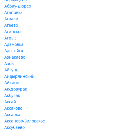
Абрау-Дюрсо
Агаповка
Агвали
Агеево
Агинское
Агрыз
Адамовка
Адыгейск
Азнакаево
Азов
Айгунь
Айдырлинский
Айкино
Ак-Довурак
Акбулак
Аксай
Аксаково
Аксарка
Аксеново-Зиловское
Аксубаево