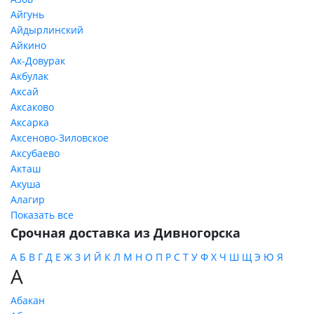
Айгунь
Айдырлинский
Айкино
Ак-Довурак
Акбулак
Аксай
Аксаково
Аксарка
Аксеново-Зиловское
Аксубаево
Акташ
Акуша
Алагир
Показать все
Срочная доставка из Дивногорска
А
Б
В
Г
Д
Е
Ж
З
И
Й
К
Л
М
Н
О
П
Р
С
Т
У
Ф
Х
Ч
Ш
Щ
Э
Ю
Я
А
Абакан