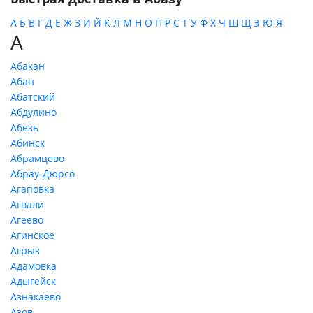
А
Б
В
Г
Д
Е
Ж
З
И
Й
К
Л
М
Н
О
П
Р
С
Т
У
Ф
Х
Ч
Ш
Щ
Э
Ю
Я
А
Абакан
Абан
Абатский
Абдулино
Абезь
Абинск
Абрамцево
Абрау-Дюрсо
Агаповка
Агвали
Агеево
Агинское
Агрыз
Адамовка
Адыгейск
Азнакаево
Азов