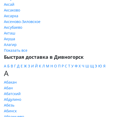
Аксай
Аксаково
Аксарка
Аксеново-Зиловское
Аксубаево
Акташ
Акуша
Алагир
Показать все
Быстрая доставка в Дивногорск
А
Б
В
Г
Д
Е
Ж
З
И
Й
К
Л
М
Н
О
П
Р
С
Т
У
Ф
Х
Ч
Ш
Щ
Э
Ю
Я
А
Абакан
Абан
Абатский
Абдулино
Абезь
Абинск
Абрамцево