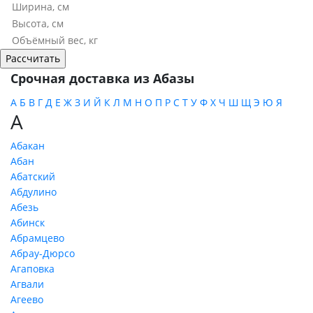
Срочная доставка из Абазы
А
Б
В
Г
Д
Е
Ж
З
И
Й
К
Л
М
Н
О
П
Р
С
Т
У
Ф
Х
Ч
Ш
Щ
Э
Ю
Я
А
Абакан
Абан
Абатский
Абдулино
Абезь
Абинск
Абрамцево
Абрау-Дюрсо
Агаповка
Агвали
Агеево