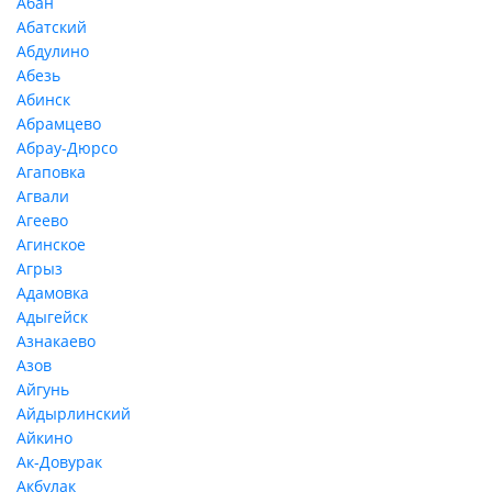
Абан
Абатский
Абдулино
Абезь
Абинск
Абрамцево
Абрау-Дюрсо
Агаповка
Агвали
Агеево
Агинское
Агрыз
Адамовка
Адыгейск
Азнакаево
Азов
Айгунь
Айдырлинский
Айкино
Ак-Довурак
Акбулак