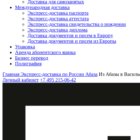
Доставка для самозанятых
Международная доставка
Экспресс-доставка паспорта
Экспресс-доставка аттестата
Экспресс-доставка свидетельства о рождении
Экспресс-доставка диплома
Доставка документов и писем в Европу
Доставка документов и писем из Европы
Упаковка
Аренда абонентского ящика
Бизнес перевод
Полиграфия
Главная
Экспресс-доставка по России
Абаза
Из Абазы в Василь
Личный кабинет
+7 495 215-06-42