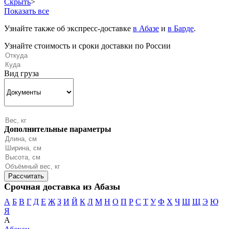
Скрыть
>
Показать все
Узнайте также об экспресс-доставке
в Абазе
и
в Барде
.
Узнайте стоимость и сроки доставки по России
Вид груза
Дополнительные параметры
Срочная доставка из Абазы
А
Б
В
Г
Д
Е
Ж
З
И
Й
К
Л
М
Н
О
П
Р
С
Т
У
Ф
Х
Ч
Ш
Щ
Э
Ю
Я
А