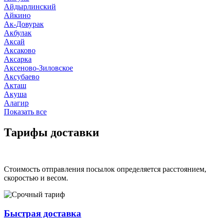
Айдырлинский
Айкино
Ак-Довурак
Акбулак
Аксай
Аксаково
Аксарка
Аксеново-Зиловское
Аксубаево
Акташ
Акуша
Алагир
Показать все
Тарифы доставки
Стоимость отправления посылок определяется расстоянием,
скоростью и весом.
Быстрая доставка