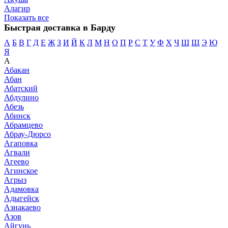
Алагир
Показать все
Быстрая доставка в Барду
А
Б
В
Г
Д
Е
Ж
З
И
Й
К
Л
М
Н
О
П
Р
С
Т
У
Ф
Х
Ч
Ш
Щ
Э
Ю
Я
А
Абакан
Абан
Абатский
Абдулино
Абезь
Абинск
Абрамцево
Абрау-Дюрсо
Агаповка
Агвали
Агеево
Агинское
Агрыз
Адамовка
Адыгейск
Азнакаево
Азов
Айгунь