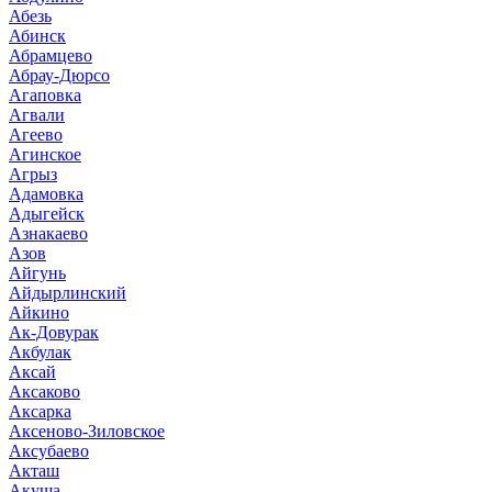
Абезь
Абинск
Абрамцево
Абрау-Дюрсо
Агаповка
Агвали
Агеево
Агинское
Агрыз
Адамовка
Адыгейск
Азнакаево
Азов
Айгунь
Айдырлинский
Айкино
Ак-Довурак
Акбулак
Аксай
Аксаково
Аксарка
Аксеново-Зиловское
Аксубаево
Акташ
Акуша