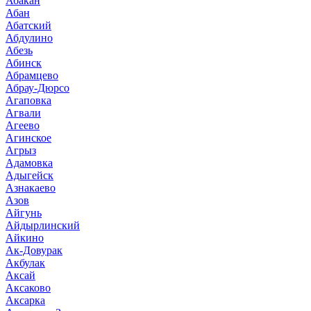
Абакан
Абан
Абатский
Абдулино
Абезь
Абинск
Абрамцево
Абрау-Дюрсо
Агаповка
Агвали
Агеево
Агинское
Агрыз
Адамовка
Адыгейск
Азнакаево
Азов
Айгунь
Айдырлинский
Айкино
Ак-Довурак
Акбулак
Аксай
Аксаково
Аксарка