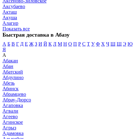
Аксеново-Зиловское
Аксубаево
Акташ
Акуша
Алагир
Показать все
Быстрая доставка в Абазу
А
Б
В
Г
Д
Е
Ж
З
И
Й
К
Л
М
Н
О
П
Р
С
Т
У
Ф
Х
Ч
Ш
Щ
Э
Ю
Я
А
Абакан
Абан
Абатский
Абдулино
Абезь
Абинск
Абрамцево
Абрау-Дюрсо
Агаповка
Агвали
Агеево
Агинское
Агрыз
Адамовка
Адыгейск