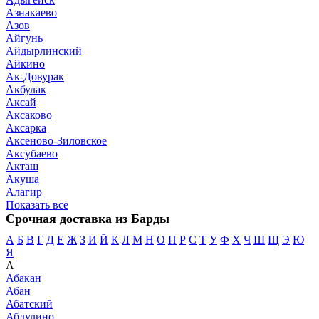
Азнакаево
Азов
Айгунь
Айдырлинский
Айкино
Ак-Довурак
Акбулак
Аксай
Аксаково
Аксарка
Аксеново-Зиловское
Аксубаево
Акташ
Акуша
Алагир
Показать все
Срочная доставка из Барды
А
Б
В
Г
Д
Е
Ж
З
И
Й
К
Л
М
Н
О
П
Р
С
Т
У
Ф
Х
Ч
Ш
Щ
Э
Ю
Я
А
Абакан
Абан
Абатский
Абдулино